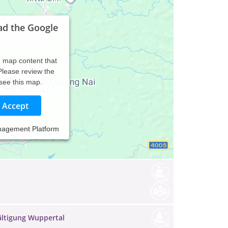
ad the Google
d map content that
 Please review the
 see this map.
Accept
nagement Platform
ältigung Wuppertal