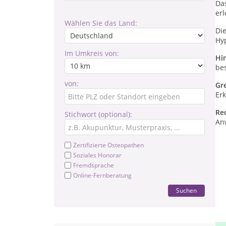
Da
erl
Wählen Sie das Land:
Di
Hyp
Im Umkreis von:
Hi
be
von:
Gr
Er
Re
Stichwort (optional):
An
Zertifizierte Osteopathen
Soziales Honorar
Fremdsprache
Online-Fernberatung
Suchen