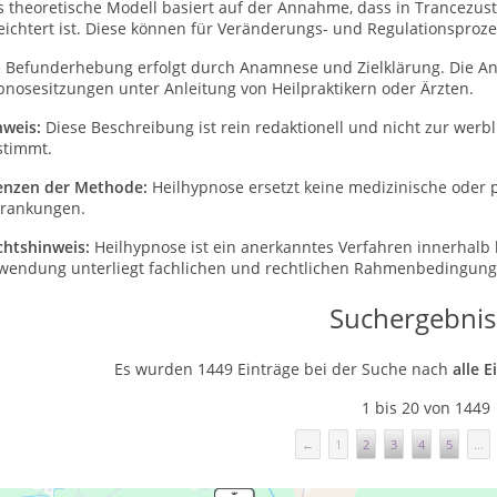
s theoretische Modell basiert auf der Annahme, dass in Trancez
eichtert ist. Diese können für Veränderungs- und Regulationsproz
e Befunderhebung erfolgt durch Anamnese und Zielklärung. Die Anw
nosesitzungen unter Anleitung von Heilpraktikern oder Ärzten.
nweis:
Diese Beschreibung ist rein redaktionell und nicht zur wer
stimmt.
enzen der Methode:
Heilhypnose ersetzt keine medizinische oder
krankungen.
chtshinweis:
Heilhypnose ist ein anerkanntes Verfahren innerhalb
wendung unterliegt fachlichen und rechtlichen Rahmenbedingung
Suchergebnis
Es wurden 1449 Einträge bei der Suche nach
alle 
1 bis 20 von 1449
←
1
2
3
4
5
...