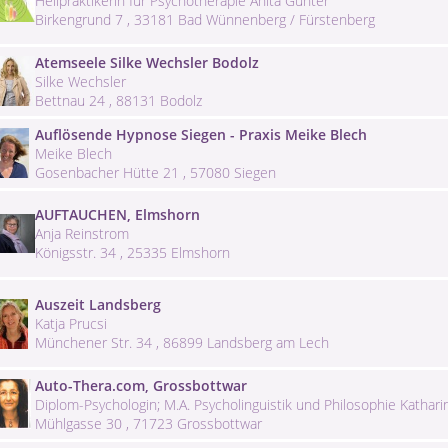
Heilpraktikerin für Psychotherapie Anita Günter
Birkengrund 7 , 33181 Bad Wünnenberg / Fürstenberg
Atemseele Silke Wechsler Bodolz
Silke Wechsler
Bettnau 24 , 88131 Bodolz
Auflösende Hypnose Siegen - Praxis Meike Blech
Meike Blech
Gosenbacher Hütte 21 , 57080 Siegen
AUFTAUCHEN, Elmshorn
Anja Reinstrom
Königsstr. 34 , 25335 Elmshorn
Auszeit Landsberg
Katja Prucsi
Münchener Str. 34 , 86899 Landsberg am Lech
Auto-Thera.com, Grossbottwar
Diplom-Psychologin; M.A. Psycholinguistik und Philosophie Kathar
Mühlgasse 30 , 71723 Grossbottwar