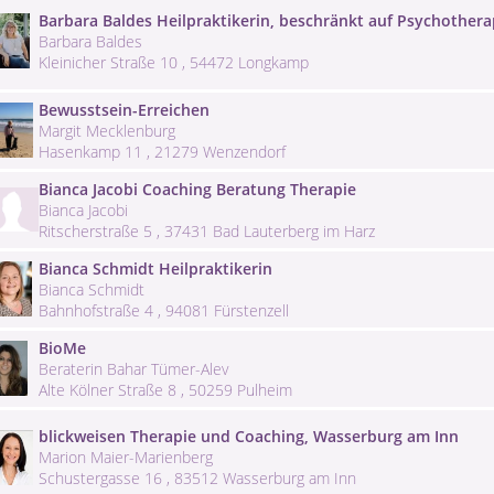
Barbara Baldes Heilpraktikerin, beschränkt auf Psychothera
Barbara Baldes
Kleinicher Straße 10 , 54472 Longkamp
Bewusstsein-Erreichen
Margit Mecklenburg
Hasenkamp 11 , 21279 Wenzendorf
Bianca Jacobi Coaching Beratung Therapie
Bianca Jacobi
Ritscherstraße 5 , 37431 Bad Lauterberg im Harz
Bianca Schmidt Heilpraktikerin
Bianca Schmidt
Bahnhofstraße 4 , 94081 Fürstenzell
BioMe
Beraterin Bahar Tümer-Alev
Alte Kölner Straße 8 , 50259 Pulheim
blickweisen Therapie und Coaching, Wasserburg am Inn
Marion Maier-Marienberg
Schustergasse 16 , 83512 Wasserburg am Inn