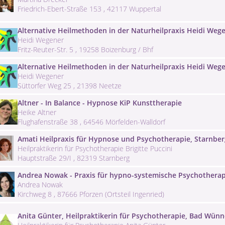
Friedrich-Ebert-Straße 153 , 42117 Wuppertal
Alternative Heilmethoden in der Naturheilpraxis Heidi Weg
Heidi Wegener
Fritz-Reuter-Str. 5 , 19258 Boizenburg / Bhf
Alternative Heilmethoden in der Naturheilpraxis Heidi Weg
Heidi Wegener
Süttorfer Weg 25 , 21398 Neetze
Altner - In Balance - Hypnose KiP Kunsttherapie
Heike Altner
Flughafenstraße 38 , 64546 Mörfelden-Walldorf
Amati Heilpraxis für Hypnose und Psychotherapie, Starnber
Heilpraktikerin für Psychotherapie Brigitte Puccini
Hauptstraße 29/I , 82319 Starnberg
Andrea Nowak - Praxis für hypno-systemische Psychotherapi
Andrea Nowak
Kirchweg 8 , 87666 Pforzen (Ortsteil Ingenried)
Anita Günter, Heilpraktikerin für Psychotherapie, Bad Wün