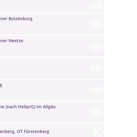
ener Boizenburg
ener Neetze
g
e (nach HeilprG) im Allgäu
nenberg, OT Fürstenberg