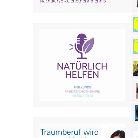
Nachtkerze - Oenothera biennis