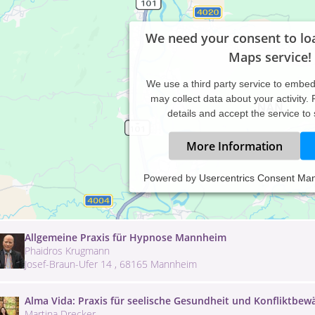
We need your consent to lo
Maps service!
We use a third party service to embe
may collect data about your activity.
details and accept the service to
More Information
Akupunktur- und Naturheilpraxis Wieland
Powered by
Usercentrics Consent Ma
Gabriele Wieland
Kobellstraße 15 , 68167 Mannheim
Allgemeine Praxis für Hypnose Mannheim
Phaidros Krugmann
Josef-Braun-Ufer 14 , 68165 Mannheim
Alma Vida: Praxis für seelische Gesundheit und Konfliktbew
Martina Drecker