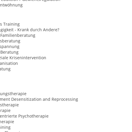
entwöhnung
s Training
gigkeit - Krank durch Andere?
 Familienberatung
sberatung
tspannung
Beratung
iale Krisenintervention
anisation
atung
ungstherapie
ment Desensitization and Reprocessing
stherapie
rapie
entrierte Psychotherapie
herapie
aining