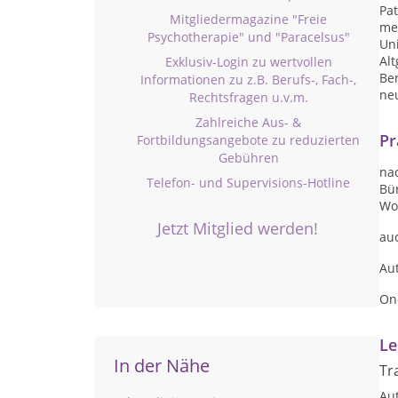
Pa
Mitgliedermagazine "Freie
me
Psychotherapie" und "Paracelsus"
Uni
Alt
Exklusiv-Login zu wertvollen
Ber
Informationen zu z.B. Berufs-, Fach-,
neu
Rechtsfragen u.v.m.
Zahlreiche Aus- &
Pr
Fortbildungsangebote zu reduzierten
Gebühren
na
Telefon- und Supervisions-Hotline
Bür
Woc
Jetzt Mitglied werden!
auc
Au
One
Le
In der Nähe
Tr
Au