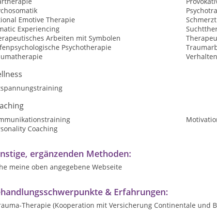
artherapie
Provokati
ychosomatik
Psychotr
tional Emotive Therapie
Schmerzt
matic Experiencing
Suchtthe
erapeutisches Arbeiten mit Symbolen
Therapeu
efenpsychologische Psychotherapie
Traumarb
aumatherapie
Verhalte
llness
tspannungstraining
aching
mmunikationstraining
Motivatio
sonality Coaching
nstige, ergänzenden Methoden:
ehe meine oben angegebene Webseite
handlungsschwerpunkte & Erfahrungen:
Trauma-Therapie (Kooperation mit Versicherung Continentale und B