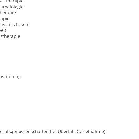
ve Therapie
aumatologie
herapie
rapie
tisches Lesen
eit
nstherapie
nstraining
erufsgenossenschaften bei Überfall, Geiselnahme)