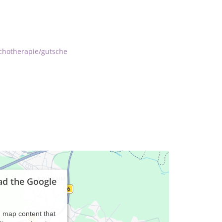
chotherapie/gutsche
ad the Google
d map content that