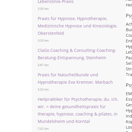
Lebenslinie-Praxis
He
3,30 km
Ps
Praxis für Hypnose, Hypnotherapie,
Ac
Medizinische Hypnose und Kinesiologie,
Bu
Oberstenfeld
Co
En
3,33 km
Hy
ClaGo Coaching & Consulting-Coaching-
Le
Beratung-Entspannung, Steinheim
Pa
Se
3,87 km
St
Tr
Praxis für Naturheilkunde und
Hypnotherapie Eva Kremser, Marbach
Ps
5,32 km
EM
Heilpraktiker für Psychotherapie, du. ich.
Es
Ge
wir. = deine gesundheitspraxis für
Hy
therapie, hypnose, coaching & pilates, in
Ind
Mundelsheim und Korntal
Kog
Lö
7,02 km