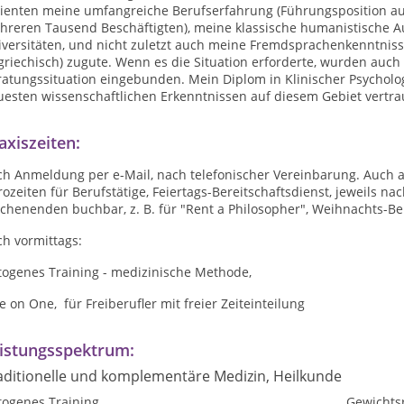
tienten meine umfangreiche Berufserfahrung (Führungsposition au
hreren Tausend Beschäftigten), meine klassische humanistische A
versitäten, und nicht zuletzt auch meine Fremdsprachenkenntnisse 
griechisch) zugute. Wenn es die Situation erforderte, wurden auch
atungssituation eingebunden. Mein Diplom in Klinischer Psychologie
esten wissenschaftlichen Erkenntnissen auf diesem Gebiet vertrau
axiszeiten:
ch Anmeldung per e-Mail, nach telefonischer Vereinbarung. Auch
ozeiten für Berufstätige, Feiertags-Bereitschaftsdienst, jeweils
henenden buchbar, z. B. für "Rent a Philosopher", Weihnachts-Ber
h vormittags:
togenes Training - medizinische Methode,
 on One, für Freiberufler mit freier Zeiteinteilung
istungsspektrum:
aditionelle und komplementäre Medizin, Heilkunde
togenes Training
Gewichtsr