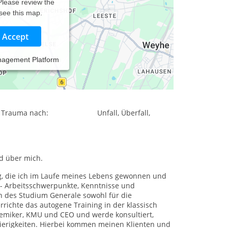
 Please review the
 see this map.
Accept
nagement Platform
lung von Trauma nach: Unfall, Brand, Raub,
ung von Trauma nach: Unfall, Überfall,
nd über mich.
ng, die ich im Laufe meines Lebens gewonnen und
--- Arbeitsschwerpunkte, Kenntnisse und
en des Studium Generale sowohl für die
rrichte das autogene Training in der klassisch
emiker, KMU und CEO und werde konsultiert,
ierigkeiten. Hierbei kommen meinen Klienten und