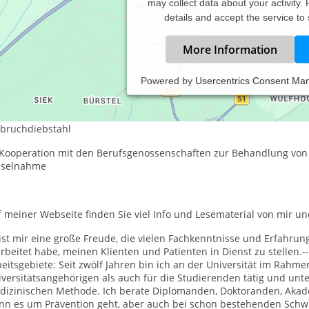
may collect data about your activity.
details and accept the service to
More Information
Powered by
Usercentrics Consent Ma
tp://www.therapie.de/psychotherapie/gutsche
- Kooperation mit der Continentale Versicherung zur Behand
nbruchdiebstahl
- Kooperation mit den Berufsgenossenschaften zur Behandl
iselnahme
 meiner Webseite finden Sie viel Info und Lesematerial von mir u
ist mir eine große Freude, die vielen Fachkenntnisse und Erfahru
rbeitet habe, meinen Klienten und Patienten in Dienst zu stellen.
eitsgebiete: Seit zwölf Jahren bin ich an der Universität im Rahm
versitätsangehörigen als auch für die Studierenden tätig und unte
dizinischen Methode. Ich berate Diplomanden, Doktoranden, Akad
nn es um Prävention geht, aber auch bei schon bestehenden Schw