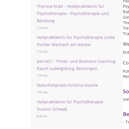
Pa
Theresa Kratt - Heiklpraktikerin für
Ps
Ra
Psychotherapie - Psychotherapie und
So
Beratung
Th
Ti
7,10 km
Tr
Heilpraktikerin für Psychotherapie Linda
We
Fischer Marbach am Neckar
En
7,15 km
perroCC - Privat- und Business-Coaching
Co
Raum Ludwigsburg, Benningen
Ko
7,73 km
Per
Naturheilpraxis Kristina Küenle
So
7,97 km
si
Heilpraktikerin für Psychotherapie
Susann Schwab
Be
8,20 km
- 