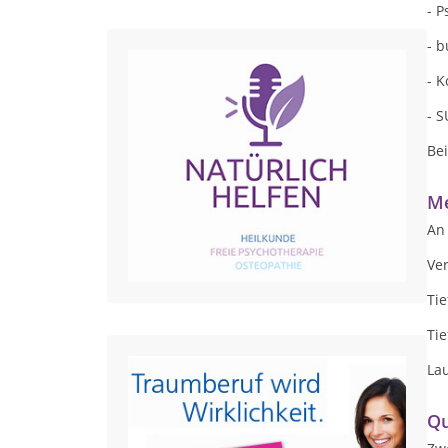
- 
- 
- 
- 
Be
Me
An
Ve
Ti
Tie
La
Qu