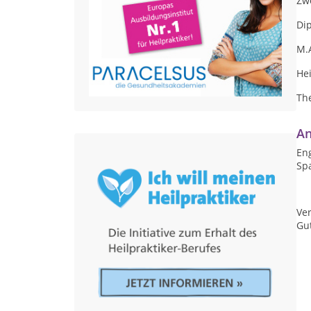
Zwe
Dip
M.A
Hei
Th
An
Eng
Sp
Ver
Gu