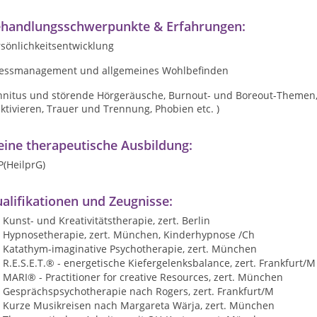
handlungsschwerpunkte & Erfahrungen:
sönlichkeitsentwicklung
ressmanagement und allgemeines Wohlbefinden
innitus und störende Hörgeräusche, Burnout- und Boreout-Themen,
ktivieren, Trauer und Trennung, Phobien etc. )
ine therapeutische Ausbildung:
P(HeilprG)
alifikationen und Zeugnisse:
Kunst- und Kreativitätstherapie, zert. Berlin
Hypnosetherapie, zert. München, Kinderhypnose /Ch
Katathym-imaginative Psychotherapie, zert. München
R.E.S.E.T.® - energetische Kiefergelenksbalance, zert. Frankfurt/M
MARI® - Practitioner for creative Resources, zert. München
Gesprächspsychotherapie nach Rogers, zert. Frankfurt/M
Kurze Musikreisen nach Margareta Wärja, zert. München