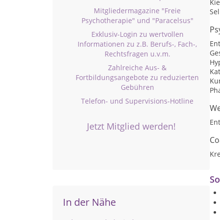
Ki
Mitgliedermagazine "Freie
Se
Psychotherapie" und "Paracelsus"
Ps
Exklusiv-Login zu wertvollen
En
Informationen zu z.B. Berufs-, Fach-,
Ge
Rechtsfragen u.v.m.
Hy
Zahlreiche Aus- &
Ka
Fortbildungsangebote zu reduzierten
Ku
Gebühren
Ph
Telefon- und Supervisions-Hotline
We
En
Jetzt Mitglied werden!
Co
Kre
So
In der Nähe