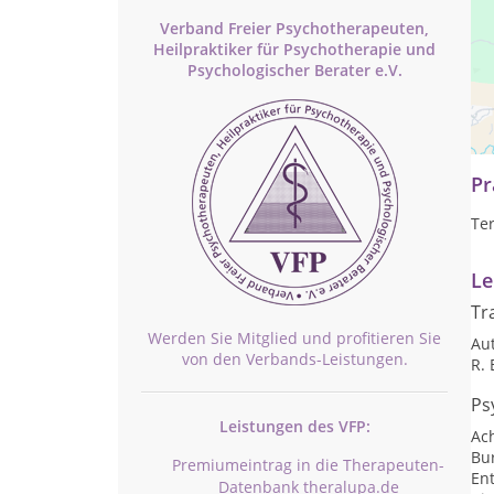
Verband Freier Psychotherapeuten,
Heilpraktiker für Psychotherapie und
Psychologischer Berater e.V.
Th
Au
Pr
Te
Le
Tr
Werden Sie Mitglied und profitieren Sie
Au
von den Verbands-Leistungen.
R. 
Ps
Leistungen des VFP:
Ac
Bu
Premiumeintrag in die Therapeuten-
En
Datenbank theralupa.de