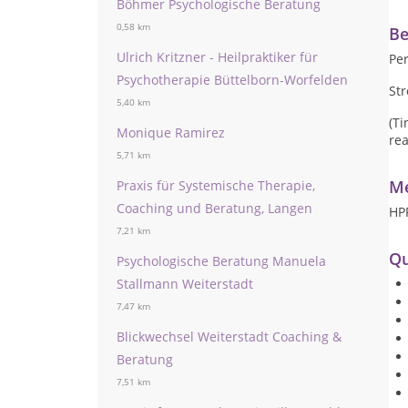
Böhmer Psychologische Beratung
0,58 km
Be
Ulrich Kritzner - Heilpraktiker für
Per
Psychotherapie Büttelborn-Worfelden
St
5,40 km
(T
Monique Ramirez
rea
5,71 km
Me
Praxis für Systemische Therapie,
Coaching und Beratung, Langen
HP
7,21 km
Qu
Psychologische Beratung Manuela
Stallmann Weiterstadt
7,47 km
Blickwechsel Weiterstadt Coaching &
Beratung
7,51 km