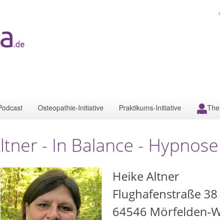
Podcast
Osteopathie-Initiative
Praktikums-Initiative
The
ltner - In Balance - Hypnos
Heike Altner
Flughafenstraße 38
64546
Mörfelden-W