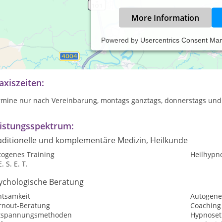
More Information
Powered by
Usercentrics Consent Ma
erapie und Begleitung bei der persönlichen Entwicklung mit Hypn
sdrucksmalen sowie verschiedenen künstlerischen und Methoden 
axiszeiten:
rmine nur nach Vereinbarung, montags ganztags, donnerstags und
istungsspektrum:
aditionelle und komplementäre Medizin, Heilkunde
togenes Training
Heilhypn
E. S. E. T.
ychologische Beratung
htsamkeit
Autogene
rnout-Beratung
Coaching
tspannungsmethoden
Hypnoset