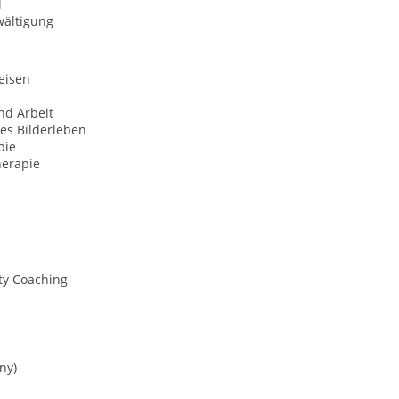
l
wältigung
eisen
nd Arbeit
es Bilderleben
pie
erapie
ty Coaching
ny)