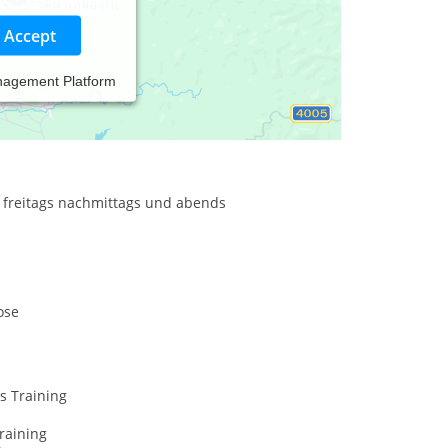
Accept
nagement Platform
ose, Katathymem Bildeerleben, Kunst und
in Trance
 freitags nachmittags und abends
ose
s Training
raining