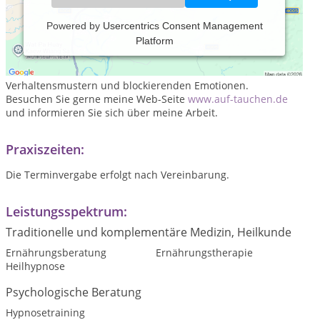
Powered by
Usercentrics Consent Management
Platform
Wie schön, dass Sie mich hier gefunden haben. Als Hypnose-
und Yager-Code-Therapeutin unterstütze ich Sie beim
Verändern und Auflösen von hemmenden Denk- und
Verhaltensmustern und blockierenden Emotionen.
Besuchen Sie gerne meine Web-Seite
www.auf-tauchen.de
und informieren Sie sich über meine Arbeit.
Praxiszeiten:
Die Terminvergabe erfolgt nach Vereinbarung.
Leistungsspektrum:
Traditionelle und komplementäre Medizin, Heilkunde
Ernährungsberatung
Ernährungstherapie
Heilhypnose
Psychologische Beratung
Hypnosetraining