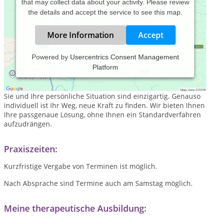
that may collect data about your activity. Please review
the details and accept the service to see this map.
More Information
Accept
Powered by
Usercentrics Consent Management
Platform
Im Leben gibt es Situationen, die Sie an Ihre Grenzen
bringen. Nutzen Sie Ihre Chance, und finden Sie Ihre Lösung.
Sie und Ihre persönliche Situation sind einzigartig. Genauso
individuell ist Ihr Weg, neue Kraft zu finden. Wir bieten Ihnen
Ihre passgenaue Lösung, ohne Ihnen ein Standardverfahren
aufzudrängen.
Praxiszeiten:
Kurzfristige Vergabe von Terminen ist möglich.
Nach Absprache sind Termine auch am Samstag möglich.
Meine therapeutische Ausbildung: