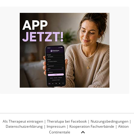
Als Therapeut eintragen
|
Theralupa bei Facebook
|
Nutzungsbedingungen
|
Datenschutzerklärung
|
Impressum
|
Kooperation Fachverbände
|
Aktion
Continentale