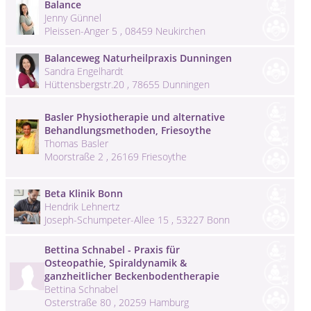
Balance
Jenny Günnel
Pleissen-Anger 5 , 08459 Neukirchen
Balanceweg Naturheilpraxis Dunningen
Sandra Engelhardt
Hüttensbergstr.20 , 78655 Dunningen
Basler Physiotherapie und alternative
Behandlungsmethoden, Friesoythe
Thomas Basler
Moorstraße 2 , 26169 Friesoythe
Beta Klinik Bonn
Hendrik Lehnertz
Joseph-Schumpeter-Allee 15 , 53227 Bonn
Bettina Schnabel - Praxis für
Osteopathie, Spiraldynamik &
ganzheitlicher Beckenbodentherapie
Bettina Schnabel
Osterstraße 80 , 20259 Hamburg