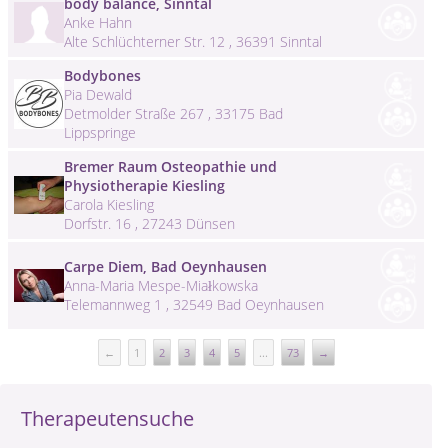
body balance, Sinntal
Anke Hahn
Alte Schlüchterner Str. 12 , 36391 Sinntal
Bodybones
Pia Dewald
Detmolder Straße 267 , 33175 Bad
Lippspringe
Bremer Raum Osteopathie und
Physiotherapie Kiesling
Carola Kiesling
Dorfstr. 16 , 27243 Dünsen
Carpe Diem, Bad Oeynhausen
Anna-Maria Mespe-Miałkowska
Telemannweg 1 , 32549 Bad Oeynhausen
←
1
2
3
4
5
...
73
→
Therapeutensuche