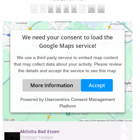
←
1
2
3
4
5
...
73
→
We need your consent to load the
Google Maps service!
We use a third party service to embed map content
that may collect data about your activity. Please review
the details and accept the service to see this map.
More Information
Accept
Powered by
Usercentrics Consent Management
activ Bremen
Andrea Baumann
Platform
Gutenfelsstr. 9 , 28217 Bremen
Aktivita Bad Essen
Christian Tebben