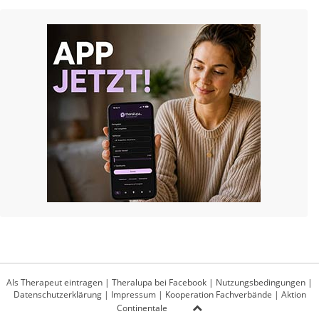
Als Therapeut eintragen
|
Theralupa bei Facebook
|
Nutzungsbedingungen
|
Datenschutzerklärung
|
Impressum
|
Kooperation Fachverbände
|
Aktion
Continentale