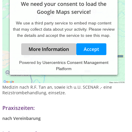
We need your consent to load the
Google Maps service!
We use a third party service to embed map content
that may collect data about your activity. Please review
the details and accept the service to see this map.
More Information
Accept
Powered by
Usercentrics Consent Management
Platform
In Oyten und in Dünsen/ bei Harpstedt biete ich Ihnen
cranio-sacrale, viszerale und parietale Osteopathie an. Bei
Bedarf und Indikation wende ich Techniken der Chinesischen
Medizin nach R.F. Tan an, sowie ich u.U. SCENAR ,- eine
Reizstrombehandlung, einsetze.
Praxiszeiten:
nach Vereinbarung