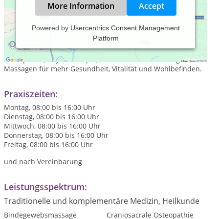
More Information
Accept
Powered by
Usercentrics Consent Management
Platform
Als moderne Therapiepraxis bieten wir Ihnen eine
zeitgemäße und evidenzbasierte Kombination aus
Osteopathie,
Physiotherapie, effektivem EMS-Training und
Massagen für mehr Gesundheit, Vitalität und Wohlbefinden.
Praxiszeiten:
Montag, 08:00 bis 16:00 Uhr
Dienstag, 08:00 bis 16:00 Uhr
Mittwoch, 08:00 bis 16:00 Uhr
Donnerstag, 08:00 bis 16:00 Uhr
Freitag, 08:00 bis 16:00 Uhr
und nach Vereinbarung
Leistungsspektrum:
Traditionelle und komplementäre Medizin, Heilkunde
Bindegewebsmassage
Craniosacrale Osteopathie