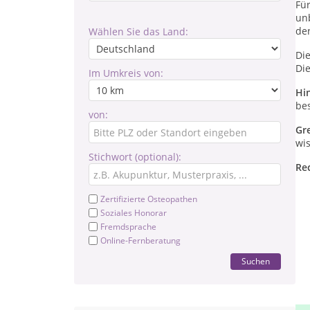
Fü
un
de
Wählen Sie das Land:
Di
Di
Im Umkreis von:
Hi
be
von:
Gr
wis
Stichwort (optional):
Re
Zertifizierte Osteopathen
Soziales Honorar
Fremdsprache
Online-Fernberatung
Suchen