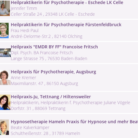
Heilpraktikerin für Psychotherapie - Eschede LK Celle
Jennifer Timm
Celler Straße 24 , 29348 LK Celle - Eschede
Heilpraktikerin für Psychotherapie Fürstenfeldbruck
Frau Hedi Paul
André-Delorme-Str.2 , 82140 Olching
Heilpraxis "EMDR BY FF" Francoise Fritsch
Dipl. Psych. BA Francoise Fritsch
Lange Strasse 75 , 76530 Baden-Baden
Heilpraxis für Psychotherapie, Augsburg
Anne Kremer
Maximilianstr. 47 , 86150 Augsburg
Heilpraxis-Ju, Tettnang / Hiltensweiler
Heilpraktikerin, Heilpraktikerin f. Psychotherapie Juliane Vögele
Dorfstr. 31 , 88069 Tettnang
Hypnosetherapie Hameln Praxis für Hypnose und mehr Bea
Beate Kalverkämper
Schultheißenstr. 28 , 31789 Hameln