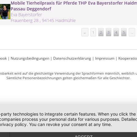
Mobile Tierheilpraxis für Pferde THP Eva Bayerstorfer Hai
Passau Deggendorf
Eva Bayerstorfer
Frauenberg 28 , 94145 Haidmühle
←
1
2
3
4
5
...
book
|
Nutzungsbedingungen
|
Datenschutzerklärung
|
Impressum
|
Kooperati
sbarkeit wird auf die gleichzeitige Verwendung der Sprachformen männlich, weiblich un
Sämtliche Personenbezeichnungen gelten gleichermaßen für alle Geschlechter.
-party technologies to integrate certain features. When you click the
 companies process your personal data for various purposes. Detaile
rivacy policy. You can revoke your consent at any time.