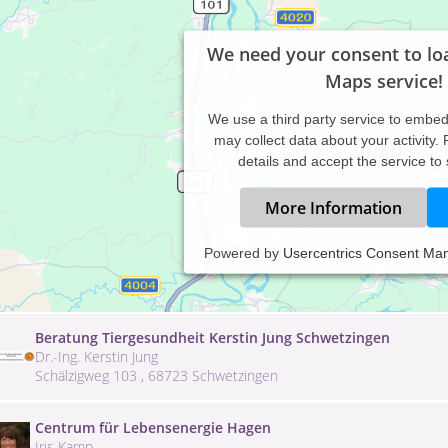
We need your consent to lo
Maps service!
We use a third party service to embe
may collect data about your activity.
details and accept the service to
More Information
Andrea Schlund, Heilpraktikerin beschränkt auf das Gebiet 
Powered by
Usercentrics Consent Ma
Andrea Schlund
Hans-Huber-Str. , 93049 Regensburg
Beratung Tiergesundheit Kerstin Jung Schwetzingen
Dr.-Ing. Kerstin Jung
Schälzigweg 103 , 68723 Schwetzingen
Centrum für Lebensenergie Hagen
Iris Kamp