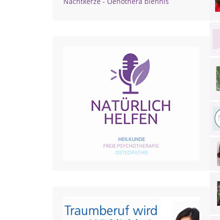
Nachtkerze - Oenothera biennis