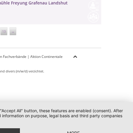
dmühle Freyung Grafenau Landshut
13
→
on Fachverbände
|
Aktion Continentale
d divers (m/w/d) verzichtet.
 "Accept All" button, these features are enabled (consent). After
d information on purpose, legal basis and third party companies