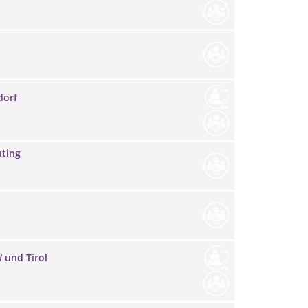
dorf
uting
W und Tirol