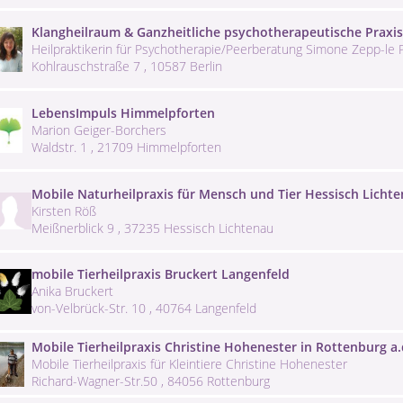
Klangheilraum & Ganzheitliche psychotherapeutische Praxis
Heilpraktikerin für Psychotherapie/Peerberatung Simone Zepp-le P
Kohlrauschstraße 7 , 10587 Berlin
LebensImpuls Himmelpforten
Marion Geiger-Borchers
Waldstr. 1 , 21709 Himmelpforten
Mobile Naturheilpraxis für Mensch und Tier Hessisch Licht
Kirsten Röß
Meißnerblick 9 , 37235 Hessisch Lichtenau
mobile Tierheilpraxis Bruckert Langenfeld
Anika Bruckert
von-Velbrück-Str. 10 , 40764 Langenfeld
Mobile Tierheilpraxis Christine Hohenester in Rottenburg a.
Mobile Tierheilpraxis für Kleintiere Christine Hohenester
Richard-Wagner-Str.50 , 84056 Rottenburg