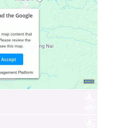
ad the Google
d map content that
 Please review the
 see this map.
Accept
der Psychotherapie
nagement Platform