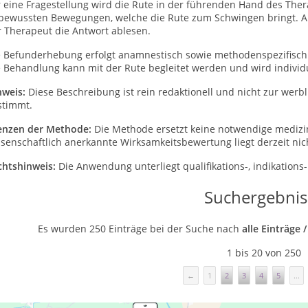
r eine Fragestellung wird die Rute in der führenden Hand des The
bewussten Bewegungen, welche die Rute zum Schwingen bringt. An 
r Therapeut die Antwort ablesen.
e Befunderhebung erfolgt anamnestisch sowie methodenspezifisch m
e Behandlung kann mit der Rute begleitet werden und wird individ
nweis:
Diese Beschreibung ist rein redaktionell und nicht zur wer
stimmt.
enzen der Methode:
Die Methode ersetzt keine notwendige medizin
senschaftlich anerkannte Wirksamkeitsbewertung liegt derzeit nich
chtshinweis:
Die Anwendung unterliegt qualifikations-, indikatio
Suchergebnis
Es wurden 250 Einträge bei der Suche nach
alle Einträge 
1 bis 20 von 250
←
1
2
3
4
5
...