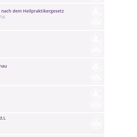
 nach dem Heilpraktikergesetz
lat
enau
d.L