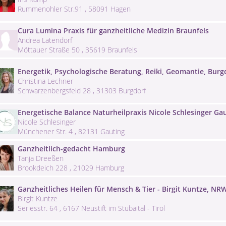
Rummenohler Str.91 , 58091 Hagen
Cura Lumina Praxis für ganzheitliche Medizin Braunfels
Andrea Latendorf
Möttauer Straße 50 , 35619 Braunfels
Energetik, Psychologische Beratung, Reiki, Geomantie, Burg
Christina Lechner
Schwarzenbergsfeld 28 , 31303 Burgdorf
Energetische Balance Naturheilpraxis Nicole Schlesinger Ga
Nicole Schlesinger
Münchener Str. 4 , 82131 Gauting
Ganzheitlich-gedacht Hamburg
Tanja Dreeßen
Brookdeich 228 , 21029 Hamburg
Ganzheitliches Heilen für Mensch & Tier - Birgit Kuntze, NR
Birgit Kuntze
Serlesstr. 64 , 6167 Neustift im Stubaital - Tirol