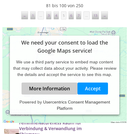
81 bis 100 von 250
←
1
...
3
4
5
6
7
...
13
→
We need your consent to load the
Google Maps service!
We use a third party service to embed map content
that may collect data about your activity. Please review
the details and accept the service to see this map.
More Information
Accept
Fell und Pfote,die mobile Tierheilpraxis
Powered by
Usercentrics Consent Management
Doris Schulz
Platform
Am Findling 7 , 49143 Bissendorf
FeminineNatureness Raum für
Verbindung & Verwandlung im