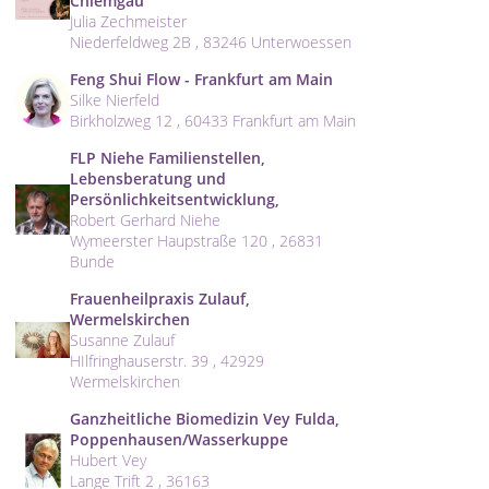
Chiemgau
Julia Zechmeister
Niederfeldweg 2B , 83246 Unterwoessen
Feng Shui Flow - Frankfurt am Main
Silke Nierfeld
Birkholzweg 12 , 60433 Frankfurt am Main
FLP Niehe Familienstellen,
Lebensberatung und
Persönlichkeitsentwicklung,
Robert Gerhard Niehe
Wymeerster Haupstraße 120 , 26831
Bunde
Frauenheilpraxis Zulauf,
Wermelskirchen
Susanne Zulauf
HIlfringhauserstr. 39 , 42929
Wermelskirchen
Ganzheitliche Biomedizin Vey Fulda,
Poppenhausen/Wasserkuppe
Hubert Vey
Lange Trift 2 , 36163