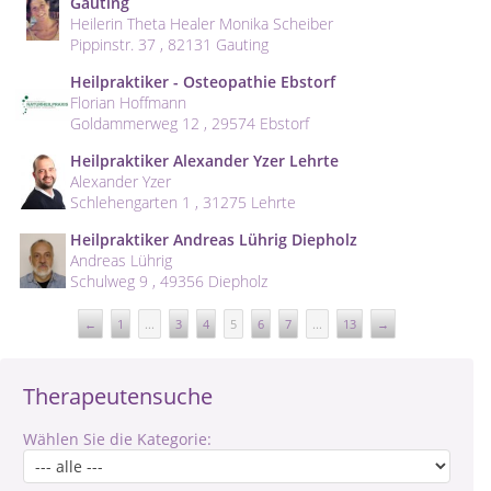
Gauting
Heilerin Theta Healer Monika Scheiber
Pippinstr. 37 , 82131 Gauting
Heilpraktiker - Osteopathie Ebstorf
Florian Hoffmann
Goldammerweg 12 , 29574 Ebstorf
Heilpraktiker Alexander Yzer Lehrte
Alexander Yzer
Schlehengarten 1 , 31275 Lehrte
Heilpraktiker Andreas Lührig Diepholz
Andreas Lührig
Schulweg 9 , 49356 Diepholz
←
1
...
3
4
5
6
7
...
13
→
Therapeutensuche
Wählen Sie die Kategorie: