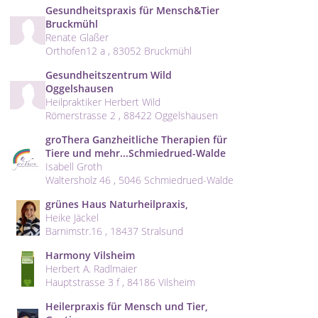
Gesundheitspraxis für Mensch&Tier
Bruckmühl
Renate Glaßer
Orthofen12 a , 83052 Bruckmühl
Gesundheitszentrum Wild
Oggelshausen
Heilpraktiker Herbert Wild
Römerstrasse 2 , 88422 Oggelshausen
groThera Ganzheitliche Therapien für
Tiere und mehr...Schmiedrued-Walde
Isabell Groth
Waltersholz 46 , 5046 Schmiedrued-Walde
grünes Haus Naturheilpraxis,
Heike Jäckel
Barnimstr.16 , 18437 Stralsund
Harmony Vilsheim
Herbert A. Radlmaier
Hauptstrasse 3 f , 84186 Vilsheim
Heilerpraxis für Mensch und Tier,