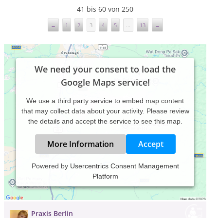
41 bis 60 von 250
←
1
2
3
4
5
...
13
→
We need your consent to load the
Google Maps service!
We use a third party service to embed map content
that may collect data about your activity. Please review
the details and accept the service to see this map.
More Information
Accept
Praxis Basthorst - Raum für echte
Powered by
Usercentrics Consent Management
Lebendigkeit
Platform
Isa-Bianka Mack
Grandweg 13 , 21493 Basthorst
Praxis Berlin