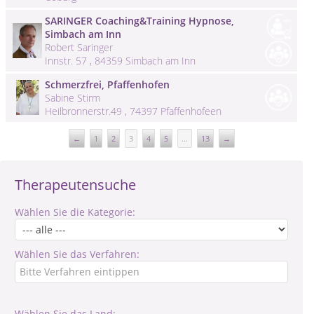
SARINGER Coaching&Training Hypnose,
Simbach am Inn
Robert Saringer
Innstr. 57 , 84359 Simbach am Inn
Schmerzfrei, Pfaffenhofen
Sabine Stirm
Heilbronnerstr.49 , 74397 Pfaffenhofeen
←
1
2
3
4
5
...
13
→
Therapeutensuche
Wählen Sie die Kategorie:
Wählen Sie das Verfahren:
Wählen Sie das Land: