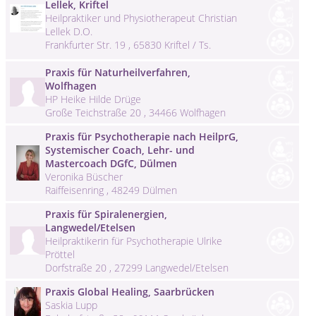
Lellek, Kriftel
Heilpraktiker und Physiotherapeut Christian
Lellek D.O.
Frankfurter Str. 19 , 65830 Kriftel / Ts.
Praxis für Naturheilverfahren,
Wolfhagen
HP Heike Hilde Drüge
Große Teichstraße 20 , 34466 Wolfhagen
Praxis für Psychotherapie nach HeilprG,
Systemischer Coach, Lehr- und
Mastercoach DGfC, Dülmen
Veronika Büscher
Raiffeisenring , 48249 Dülmen
Praxis für Spiralenergien,
Langwedel/Etelsen
Heilpraktikerin für Psychotherapie Ulrike
Pröttel
Dorfstraße 20 , 27299 Langwedel/Etelsen
Praxis Global Healing, Saarbrücken
Saskia Lupp