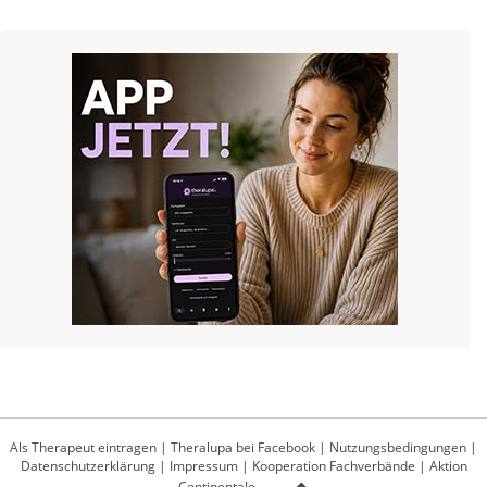
Als Therapeut eintragen
|
Theralupa bei Facebook
|
Nutzungsbedingungen
|
Datenschutzerklärung
|
Impressum
|
Kooperation Fachverbände
|
Aktion
Continentale