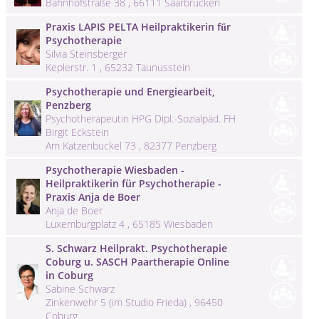
Bahnhofstraße 38 , 66111 Saarbrücken
Praxis LAPIS PELTA Heilpraktikerin fűr
Psychotherapie
Silvia Steinsberger
Keplerstr. 1 , 65232 Taunusstein
Psychotherapie und Energiearbeit,
Penzberg
Psychotherapeutin HPG Dipl.-Sozialpäd. FH
Birgit Eckstein
Am Katzenbuckel 73 , 82377 Penzberg
Psychotherapie Wiesbaden -
Heilpraktikerin für Psychotherapie -
Praxis Anja de Boer
Anja de Boer
Luxemburgplatz 4 , 65185 Wiesbaden
S. Schwarz Heilprakt. Psychotherapie
Coburg u. SASCH Paartherapie Online
in Coburg
Sabine Schwarz
Zinkenwehr 5 (im Studio Frieda) , 96450
Coburg