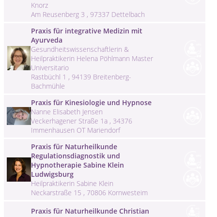
Knorz
Am Reusenberg 3 , 97337 Dettelbach
Praxis für integrative Medizin mit
Ayurveda
Gesundheitswissenschaftlerin &
Heilpraktikerin Helena Pöhlmann Master
Universitario
Rastbüchl 1 , 94139 Breitenberg-
Bachmühle
Praxis für Kinesiologie und Hypnose
Nanne Elisabeth Jensen
Veckerhagener Straße 1a , 34376
Immenhausen OT Mariendorf
Praxis für Naturheilkunde
Regulationsdiagnostik und
Hypnotherapie Sabine Klein
Ludwigsburg
Heilpraktikerin Sabine Klein
Neckarstraße 15 , 70806 Kornwesteim
Praxis für Naturheilkunde Christian