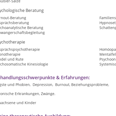
hüßler-Salze
ychologische Beratung
rnout-Beratung
Familiens
sprächsberatung
Hypnoset
ychoanalytische Beratung
Schatten
hwangerschaftsbegleitung
ychotherapie
sprächspsychotherapie
Homöopat
pnotherapie
Mentalfe
ndel und Rute
Psychoon
ychosomatische Kinesiologie
Systemis
handlungsschwerpunkte & Erfahrungen:
gste und Phobien, Depression, Burnout, Beziehungsprobleme,
ronische Erkrankungen, Zwänge.
wachsene und Kinder