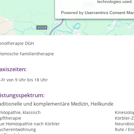
technologies used.
Powered by
Usercentrics Consent Ma
ychotherapie
cho-Kinesiologie
pnotherapie DGH
stemische Familientherapie
axiszeiten:
Fr von 9 Uhr bis 18 Uhr
istungsspektrum:
aditionelle und komplementäre Medizin, Heilkunde
möopathie, klassisch
Kinesiolo
opftherapie
Körbler-
ue Homöopathie nach Körbler
Neurobiol
ucherentwöhnung
Rute / Ei