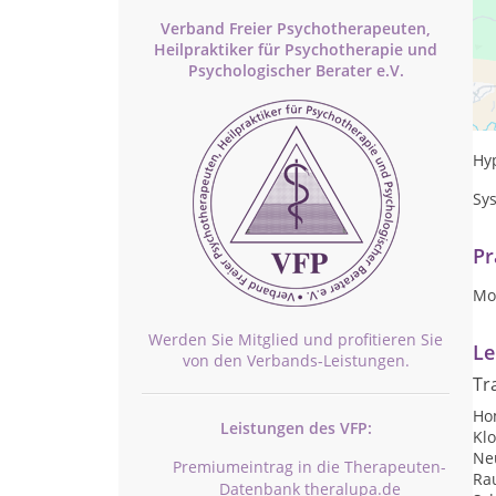
Verband Freier Psychotherapeuten,
Heilpraktiker für Psychotherapie und
Psychologischer Berater e.V.
Ps
Psy
Hy
Sy
Pr
Mo-
Werden Sie Mitglied und profitieren Sie
Le
von den Verbands-Leistungen.
Tr
Ho
Leistungen des VFP:
Kl
Ne
Premiumeintrag in die Therapeuten-
Ra
Datenbank theralupa.de