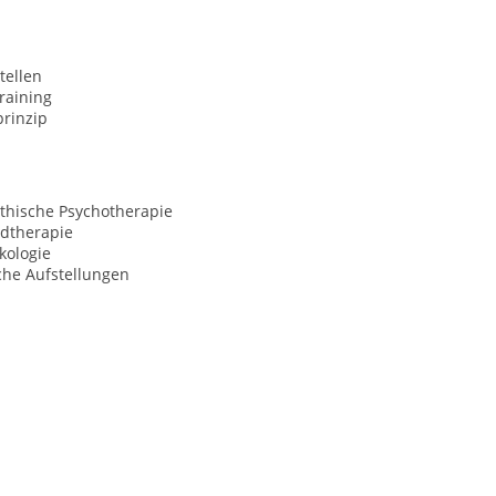
tellen
raining
prinzip
hische Psychotherapie
ldtherapie
kologie
che Aufstellungen