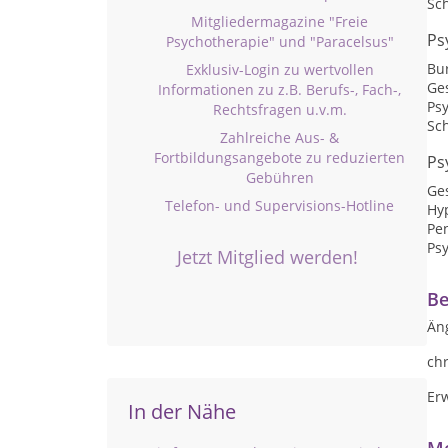
Sc
Mitgliedermagazine "Freie
Ps
Psychotherapie" und "Paracelsus"
Bu
Exklusiv-Login zu wertvollen
Ge
Informationen zu z.B. Berufs-, Fach-,
Ps
Rechtsfragen u.v.m.
Sc
Zahlreiche Aus- &
Fortbildungsangebote zu reduzierten
Ps
Gebühren
Ge
Telefon- und Supervisions-Hotline
Hy
Pe
Ps
Jetzt Mitglied werden!
Be
Än
ch
Er
In der Nähe