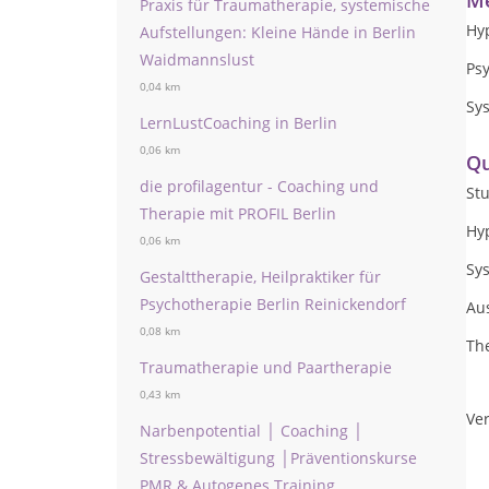
Me
Praxis für Traumatherapie, systemische
Hy
Aufstellungen: Kleine Hände in Berlin
Waidmannslust
Psy
0,04 km
Sy
LernLustCoaching in Berlin
0,06 km
Qu
die profilagentur - Coaching und
Stu
Therapie mit PROFIL Berlin
Hy
0,06 km
Sy
Gestalttherapie, Heilpraktiker für
Psychotherapie Berlin Reinickendorf
Aus
0,08 km
The
Traumatherapie und Paartherapie
0,43 km
Ver
Narbenpotential │ Coaching │
Stressbewältigung │Präventionskurse
PMR & Autogenes Training