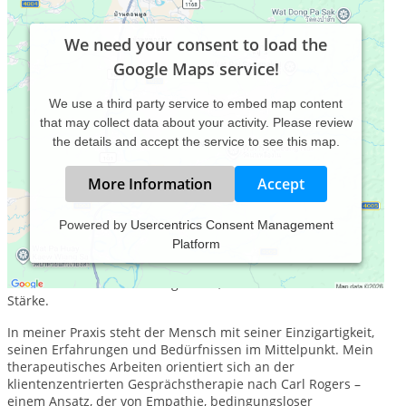
We need your consent to load the
Google Maps service!
We use a third party service to embed map content
that may collect data about your activity. Please review
the details and accept the service to see this map.
More Information
Accept
Powered by
Usercentrics Consent Management
Platform
Ich arbeite als
Psychotherapeutin nach dem
Heilpraktikergesetz
und begleite Menschen auf ihrem Weg
zu mehr seelischem Gleichgewicht, Klarheit und innerer
Stärke.
In meiner Praxis steht der Mensch mit seiner Einzigartigkeit,
seinen Erfahrungen und Bedürfnissen im Mittelpunkt. Mein
therapeutisches Arbeiten orientiert sich an der
klientenzentrierten Gesprächstherapie nach Carl Rogers –
einem Ansatz, der von Empathie, bedingungsloser