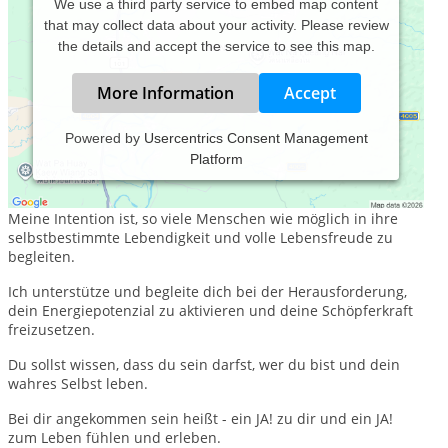
We use a third party service to embed map content
that may collect data about your activity. Please review
the details and accept the service to see this map.
More Information
Accept
Powered by
Usercentrics Consent Management
Platform
Willst du deiner Kraft & Lebendigkeit endlich freien Lauf
lassen?
Meine Intention ist, so viele Menschen wie möglich in ihre
selbstbestimmte Lebendigkeit und volle Lebensfreude zu
begleiten.
Ich unterstütze und begleite dich bei der Herausforderung,
dein Energiepotenzial zu aktivieren und deine Schöpferkraft
freizusetzen.
Du sollst wissen, dass du sein darfst, wer du bist und dein
wahres Selbst leben.
Bei dir angekommen sein heißt - ein JA! zu dir und ein JA!
zum Leben fühlen und erleben.