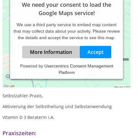
We need your consent to load the
Google Maps service!
We use a third party service to embed map content
that may collect data about your activity. Please review
the details and accept the service to see this map.
More Information
Accept
Powered by
Usercentrics Consent Management
Platform
Matrix 2-Punkt Anwendungen, med. Heilhypnose, Inner Wise,
Quanten-Resonance-Magnetischer-Analysator RF
Selbstzahler-Praxis,
Aktivierung der Selbstheilung und Selbstanwendung
Vitamin D 3 Beraterin i.A.
Praxiszeiten: