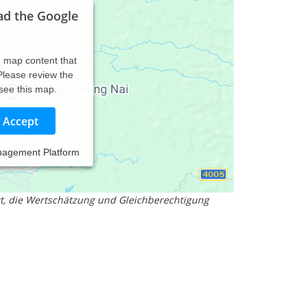
ad the Google
d map content that
 Please review the
 see this map.
Accept
nagement Platform
tur und Tier
d der Verbundenheit mit der Quelle; die
kt, die Wertschätzung und Gleichberechtigung