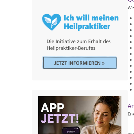
We
An
Eng
Ver