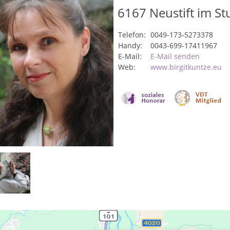
6167
Neustift im Stu
Telefon:
0049-173-5273378
Handy:
0043-699-17411967
E-Mail:
E-Mail senden
Web:
www.birgitkuntze.eu