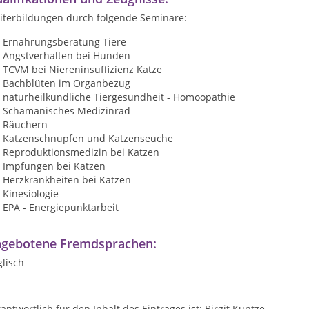
iterbildungen durch folgende Seminare:
Ernährungsberatung Tiere
Angstverhalten bei Hunden
TCVM bei Niereninsuffizienz Katze
Bachblüten im Organbezug
naturheilkundliche Tiergesundheit - Homöopathie
Schamanisches Medizinrad
Räuchern
Katzenschnupfen und Katzenseuche
Reproduktionsmedizin bei Katzen
Impfungen bei Katzen
Herzkrankheiten bei Katzen
Kinesiologie
EPA - Energiepunktarbeit
gebotene Fremdsprachen:
lisch
antwortlich für den Inhalt des Eintrages ist: Birgit Kuntze