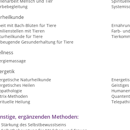
elenarbeit Mensch und Tier
Spirituel
erbebegleitung
Systemis
erheilkunde
eit mit Bach-Blüten für Tiere
Ernährung
ilienstellen mit Tieren
Farb- und
urheilkunde für Tiere
Tierkomm
rbeugende Gesunderhaltung für Tiere
llness
ergiemassage
ergetik
ergetische Naturheilkunde
Energeti
ergetisches Heilen
Geistiges
opathologie
Humanene
trix-Methoden
Quantent
rituelle Heilung
Telepathi
nstige, ergänzenden Methoden:
Stärkung des Selbstbewusstseins