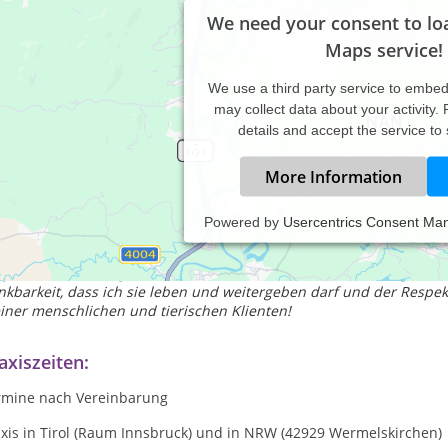
We need your consent to lo
Maps service!
We use a third party service to embe
may collect data about your activity.
details and accept the service to
More Information
Powered by
Usercentrics Consent Ma
nzheitliche Behandlung und spirituelle Begleitung für Mensch, Na
r jeder Behandlung steht die Demut vor den heilenden Energien un
nkbarkeit, dass ich sie leben und weitergeben darf und der Respe
iner menschlichen und tierischen Klienten!
axiszeiten:
rmine nach Vereinbarung
axis in Tirol (Raum Innsbruck) und in NRW (42929 Wermelskirchen)