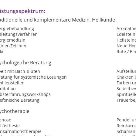
istungsspektrum:
aditionelle und komplementäre Medizin, Heilkunde
lergiebehandlung
Aromathe
sleitungsverfahren
Edelstei
ergiemedizin
Heilstein
rbler-Zeichen
Neue Hom
ki
Rute / Ei
ychologische Beratung
eit mit Bach-Blüten
Aufstellu
ratung für systemische Lösungen
Chakren 
ilienstellen
Farben u
ditation
Selbstbew
lbsterfahrungsworkshops
Spirituel
lefonische Beratung
Trauerbe
ychotherapie
pnose
Pendel u
diästhesie
Reinkarn
inkarnationstherapie
Schaman