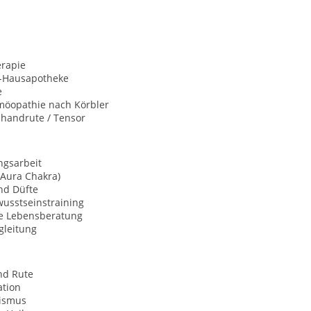
rapie
n-Hausapotheke
e
öopathie nach Körbler
nhandrute / Tensor
ngsarbeit
(Aura Chakra)
nd Düfte
usstseinstraining
le Lebensberatung
gleitung
nd Rute
ation
ismus