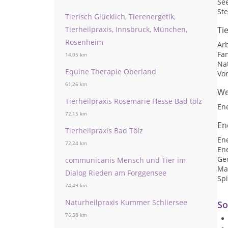
Se
St
Tierisch Glücklich, Tierenergetik,
Tierheilpraxis, Innsbruck, München,
Ti
Rosenheim
Arb
Fam
14,05 km
Nat
Equine Therapie Oberland
Vo
61,26 km
We
Tierheilpraxis Rosemarie Hesse Bad tölz
En
72,15 km
En
Tierheilpraxis Bad Tölz
En
72,24 km
En
Ge
communicanis Mensch und Tier im
Ma
Dialog Rieden am Forggensee
Spi
74,49 km
Naturheilpraxis Kummer Schliersee
So
76,58 km