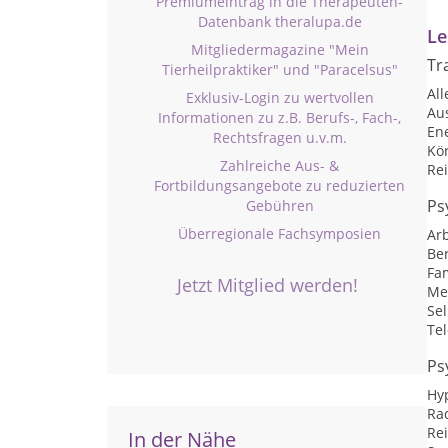
Premiumeintrag in die Therapeuten-
Datenbank theralupa.de
Le
Mitgliedermagazine "Mein
Tr
Tierheilpraktiker" und "Paracelsus"
Al
Exklusiv-Login zu wertvollen
Au
Informationen zu z.B. Berufs-, Fach-,
En
Rechtsfragen u.v.m.
Kö
Zahlreiche Aus- &
Rei
Fortbildungsangebote zu reduzierten
Ps
Gebühren
Überregionale Fachsymposien
Arb
Be
Fam
Jetzt Mitglied werden!
Me
Se
Te
Ps
Hy
Ra
Re
In der Nähe