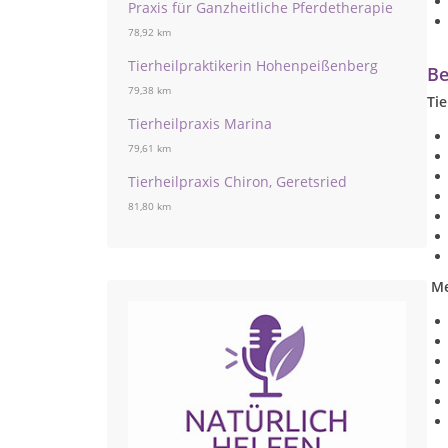
Praxis für Ganzheitliche Pferdetherapie
78,92 km
Tierheilpraktikerin Hohenpeißenberg
Be
79,38 km
Tie
Tierheilpraxis Marina
79,61 km
Tierheilpraxis Chiron, Geretsried
81,80 km
Me