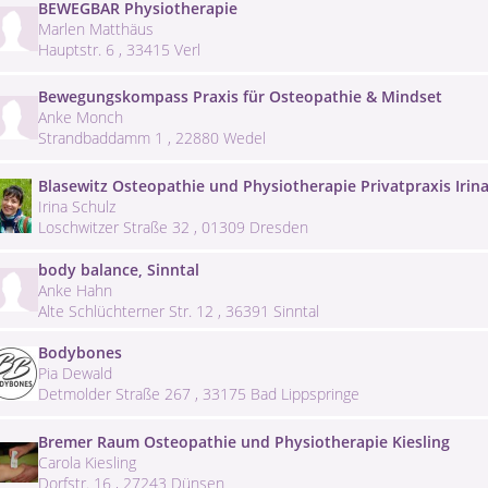
BEWEGBAR Physiotherapie
Marlen Matthäus
Hauptstr. 6 , 33415 Verl
Bewegungskompass Praxis für Osteopathie & Mindset
Anke Monch
Strandbaddamm 1 , 22880 Wedel
Blasewitz Osteopathie und Physiotherapie Privatpraxis Irina
Irina Schulz
Loschwitzer Straße 32 , 01309 Dresden
body balance, Sinntal
Anke Hahn
Alte Schlüchterner Str. 12 , 36391 Sinntal
Bodybones
Pia Dewald
Detmolder Straße 267 , 33175 Bad Lippspringe
Bremer Raum Osteopathie und Physiotherapie Kiesling
Carola Kiesling
Dorfstr. 16 , 27243 Dünsen