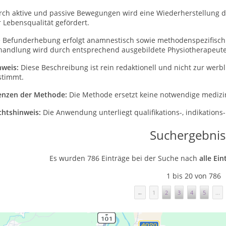
rch aktive und passive Bewegungen wird eine Wiederherstellung 
 Lebensqualität gefördert.
e Befunderhebung erfolgt anamnestisch sowie methodenspezifisch m
handlung wird durch entsprechend ausgebildete Physiotherapeute
nweis:
Diese Beschreibung ist rein redaktionell und nicht zur wer
stimmt.
enzen der Methode:
Die Methode ersetzt keine notwendige medizin
chtshinweis:
Die Anwendung unterliegt qualifikations-, indikatio
Suchergebnis
Es wurden 786 Einträge bei der Suche nach
alle Ei
1 bis 20 von 786
←
1
2
3
4
5
...