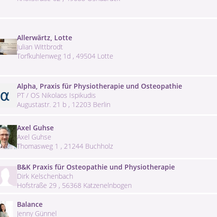
Allerwärtz, Lotte
Julian Wittbrodt
Torfkuhlenweg 1d , 49504 Lotte
Alpha, Praxis für Physiotherapie und Osteopathie
PT / OS Nikolaos Ispikudis
Augustastr. 21 b , 12203 Berlin
Axel Guhse
Axel Guhse
Thomasweg 1 , 21244 Buchholz
B&K Praxis für Osteopathie und Physiotherapie
Dirk Kelschenbach
Hofstraße 29 , 56368 Katzenelnbogen
Balance
Jenny Günnel