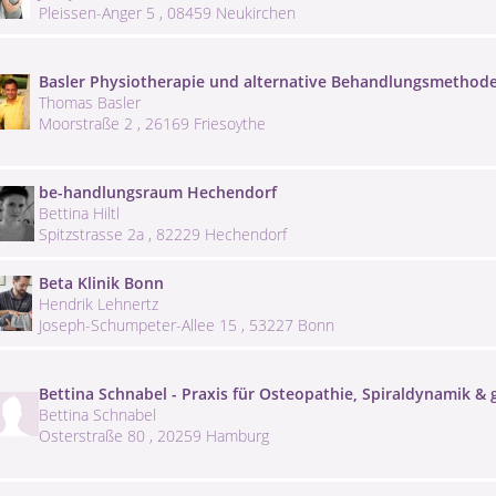
Pleissen-Anger 5 , 08459 Neukirchen
Basler Physiotherapie und alternative Behandlungsmethode
Thomas Basler
Moorstraße 2 , 26169 Friesoythe
be-handlungsraum Hechendorf
Bettina Hiltl
Spitzstrasse 2a , 82229 Hechendorf
Beta Klinik Bonn
Hendrik Lehnertz
Joseph-Schumpeter-Allee 15 , 53227 Bonn
Bettina Schnabel - Praxis für Osteopathie, Spiraldynamik &
Bettina Schnabel
Osterstraße 80 , 20259 Hamburg