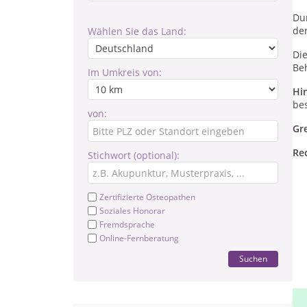
Du
der
Wählen Sie das Land:
Di
Be
Im Umkreis von:
Hi
be
von:
Gr
Re
Stichwort (optional):
Zertifizierte Osteopathen
Soziales Honorar
Fremdsprache
Online-Fernberatung
Suchen