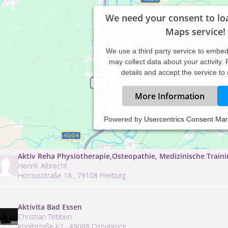
We need your consent to lo
Maps service!
We use a third party service to embe
may collect data about your activity.
details and accept the service to
More Information
activ Bremen
Powered by
Usercentrics Consent Ma
Andrea Baumann
Gutenfelsstr. 9 , 28217 Bremen
Aktiv Reha Physiotherapie,Osteopathie, Medizinische Train
Henrik Albrecht
Hornusstraße 18 , 79108 Freiburg
Aktivita Bad Essen
Christian Tebben
Knollstraße 62 , 49088 Osnabrück