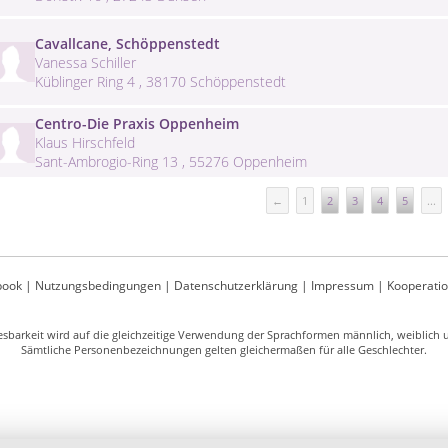
Cavallcane, Schöppenstedt
Vanessa Schiller
Küblinger Ring 4 , 38170 Schöppenstedt
Centro-Die Praxis Oppenheim
Klaus Hirschfeld
Sant-Ambrogio-Ring 13 , 55276 Oppenheim
←
1
2
3
4
5
...
book
|
Nutzungsbedingungen
|
Datenschutzerklärung
|
Impressum
|
Kooperati
sbarkeit wird auf die gleichzeitige Verwendung der Sprachformen männlich, weiblich un
Sämtliche Personenbezeichnungen gelten gleichermaßen für alle Geschlechter.