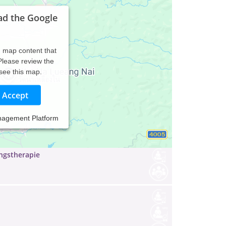
ad the Google
d map content that
 Please review the
 see this map.
Accept
nagement Platform
ingstherapie