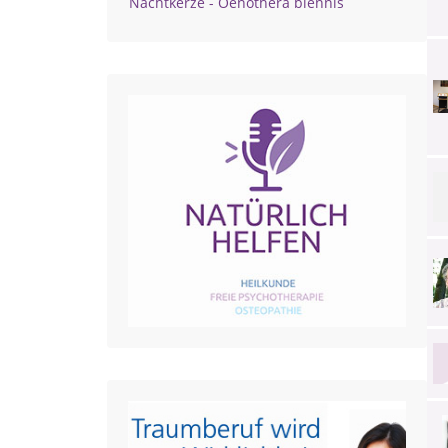
Nachtkerze - Oenothera biennis