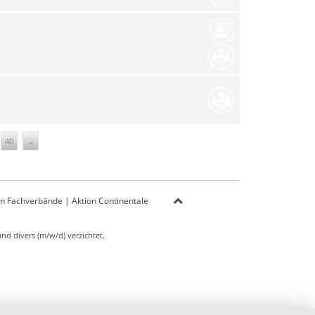
40
→
on Fachverbände
|
Aktion Continentale
d divers (m/w/d) verzichtet.