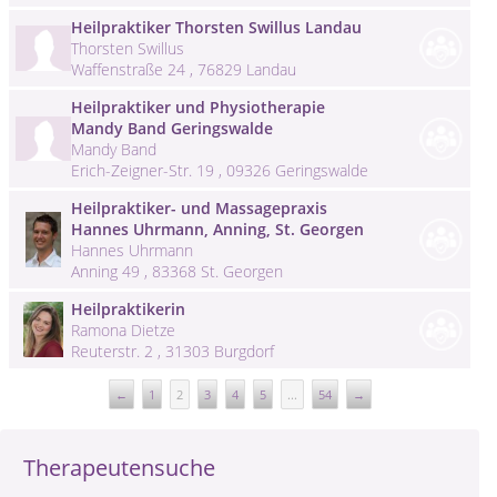
Heilpraktiker Thorsten Swillus Landau
Thorsten Swillus
Waffenstraße 24 , 76829 Landau
Heilpraktiker und Physiotherapie
Mandy Band Geringswalde
Mandy Band
Erich-Zeigner-Str. 19 , 09326 Geringswalde
Heilpraktiker- und Massagepraxis
Hannes Uhrmann, Anning, St. Georgen
Hannes Uhrmann
Anning 49 , 83368 St. Georgen
Heilpraktikerin
Ramona Dietze
Reuterstr. 2 , 31303 Burgdorf
←
1
2
3
4
5
...
54
→
Therapeutensuche