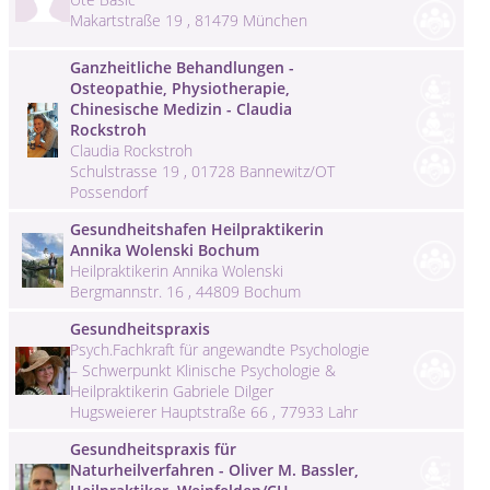
Makartstraße 19 , 81479 München
Ganzheitliche Behandlungen -
Osteopathie, Physiotherapie,
Chinesische Medizin - Claudia
Rockstroh
Claudia Rockstroh
Schulstrasse 19 , 01728 Bannewitz/OT
Possendorf
Gesundheitshafen Heilpraktikerin
Annika Wolenski Bochum
Heilpraktikerin Annika Wolenski
Bergmannstr. 16 , 44809 Bochum
Gesundheitspraxis
Psych.Fachkraft für angewandte Psychologie
– Schwerpunkt Klinische Psychologie &
Heilpraktikerin Gabriele Dilger
Hugsweierer Hauptstraße 66 , 77933 Lahr
Gesundheitspraxis für
Naturheilverfahren - Oliver M. Bassler,