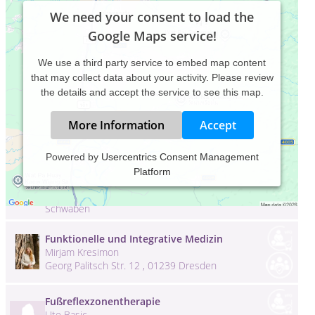
We need your consent to load the
Google Maps service!
We use a third party service to embed map content
that may collect data about your activity. Please review
the details and accept the service to see this map.
More Information
Accept
FS Physio Praxis für Physiotherapie &
Powered by
Usercentrics Consent Management
Osteopathie, Markt Schwaben
Platform
Franziska Schmitzberger
Dr.-Hartlaub-Ring 3 , 85570 Markt
Schwaben
Funktionelle und Integrative Medizin
Mirjam Kresimon
Georg Palitsch Str. 12 , 01239 Dresden
Fußreflexzonentherapie
Ute Basic