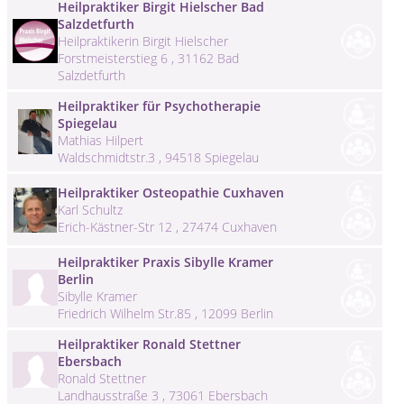
Heilpraktiker Birgit Hielscher Bad
Salzdetfurth
Heilpraktikerin Birgit Hielscher
Forstmeisterstieg 6 , 31162 Bad
Salzdetfurth
Heilpraktiker für Psychotherapie
Spiegelau
Mathias Hilpert
Waldschmidtstr.3 , 94518 Spiegelau
Heilpraktiker Osteopathie Cuxhaven
Karl Schultz
Erich-Kästner-Str 12 , 27474 Cuxhaven
Heilpraktiker Praxis Sibylle Kramer
Berlin
Sibylle Kramer
Friedrich Wilhelm Str.85 , 12099 Berlin
Heilpraktiker Ronald Stettner
Ebersbach
Ronald Stettner
Landhausstraße 3 , 73061 Ebersbach