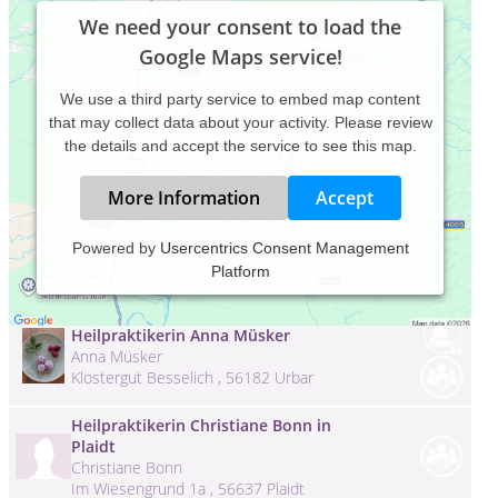
We need your consent to load the
Google Maps service!
We use a third party service to embed map content
that may collect data about your activity. Please review
the details and accept the service to see this map.
More Information
Accept
Heilpraktikerin Andrea Spahr Hamburg
Powered by
Usercentrics Consent Management
Andrea Spahr
Platform
Eckloßberg 10 , 22391 Hamburg
Heilpraktikerin Anna Müsker
Anna Müsker
Klostergut Besselich , 56182 Urbar
Heilpraktikerin Christiane Bonn in
Plaidt
Christiane Bonn
Im Wiesengrund 1a , 56637 Plaidt