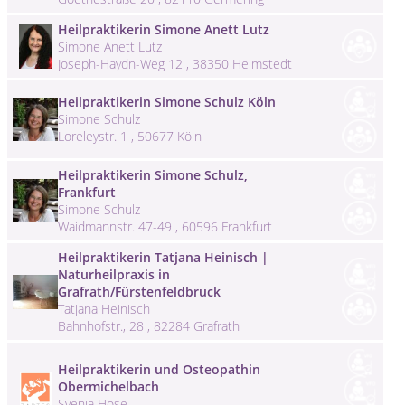
Heilpraktikerin Simone Anett Lutz
Simone Anett Lutz
Joseph-Haydn-Weg 12 , 38350 Helmstedt
Heilpraktikerin Simone Schulz Köln
Simone Schulz
Loreleystr. 1 , 50677 Köln
Heilpraktikerin Simone Schulz,
Frankfurt
Simone Schulz
Waidmannstr. 47-49 , 60596 Frankfurt
Heilpraktikerin Tatjana Heinisch |
Naturheilpraxis in
Grafrath/Fürstenfeldbruck
Tatjana Heinisch
Bahnhofstr., 28 , 82284 Grafrath
Heilpraktikerin und Osteopathin
Obermichelbach
Svenja Höse