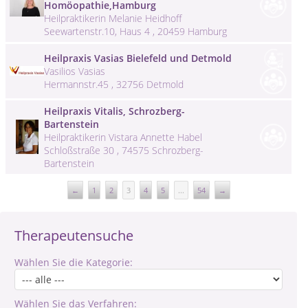
Homöopathie,Hamburg
Heilpraktikerin Melanie Heidhoff
Seewartenstr.10, Haus 4 , 20459 Hamburg
Heilpraxis Vasias Bielefeld und Detmold
Vasilios Vasias
Hermannstr.45 , 32756 Detmold
Heilpraxis Vitalis, Schrozberg-
Bartenstein
Heilpraktikerin Vistara Annette Habel
Schloßstraße 30 , 74575 Schrozberg-
Bartenstein
←
1
2
3
4
5
...
54
→
Therapeutensuche
Wählen Sie die Kategorie:
Wählen Sie das Verfahren: