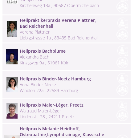
Kirchenweg 13a , 90587 Obermichelbach
Heilpraktikerpraxis Verena Plattner,
Bad Reichenhall
Verena Plattner
Liebigstrasse 1a , 83435 Bad Reichenhall
Heilpraxis Bachblume
Alexandra Bach
Kinzigweg 9a , 51061 Köln
Heilpraxis Binder-Neetz Hamburg
Anna Binder-Neetz
Windloh 22a , 22589 Hamburg
Heilpraxis Maier-Léger, Preetz
Waltraud Maier-Léger
Lindenstr. 28 , 24211 Preetz
Heilpraxis Melanie Heidhoff,
Osteopathie,Lymphdrainage, Klassische