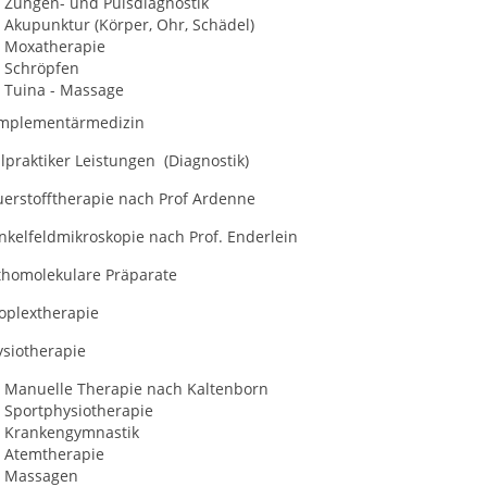
Zungen- und Pulsdiagnostik
Akupunktur (Körper, Ohr, Schädel)
Moxatherapie
Schröpfen
Tuina - Massage
mplementärmedizin
lpraktiker Leistungen (Diagnostik)
uerstofftherapie nach Prof Ardenne
nkelfeldmikroskopie nach Prof. Enderlein
thomolekulare Präparate
oplextherapie
ysiotherapie
Manuelle Therapie nach Kaltenborn
Sportphysiotherapie
Krankengymnastik
Atemtherapie
Massagen