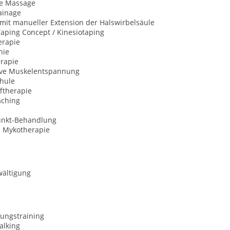
he Massage
ainage
mit manueller Extension der Halswirbelsäule
aping Concept / Kinesiotaping
erapie
hie
erapie
ive Muskelentspannung
hule
ftherapie
aching
unkt-Behandlung
e. Mykotherapie
wältigung
ungstraining
alking