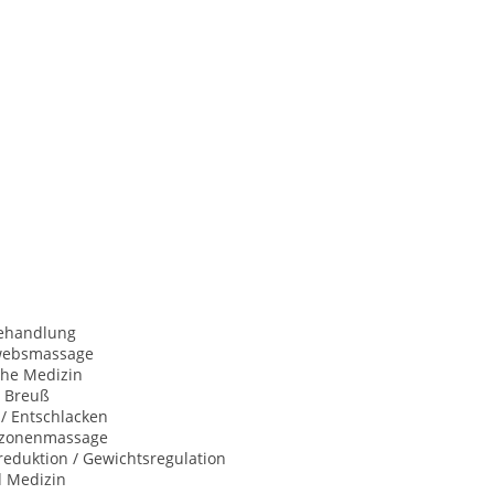
behandlung
websmassage
che Medizin
 Breuß
 / Entschlacken
xzonenmassage
eduktion / Gewichtsregulation
d Medizin