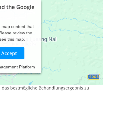
ad the Google
d map content that
 Please review the
 see this map.
Accept
nagement Platform
her Medizin (TCM), Schulmedizin, manuellen
e das bestmögliche Behandlungsergebnis zu