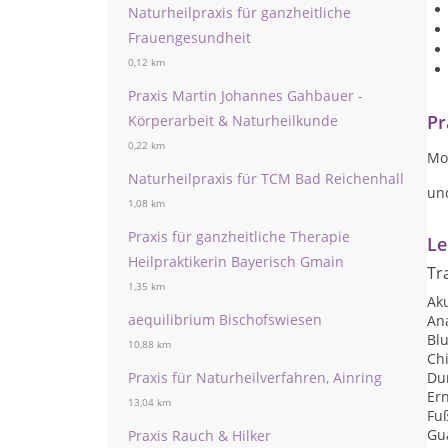
Naturheilpraxis für ganzheitliche
Frauengesundheit
0,12 km
Praxis Martin Johannes Gahbauer -
Pr
Körperarbeit & Naturheilkunde
0,22 km
Mo 
Naturheilpraxis für TCM Bad Reichenhall
un
1,08 km
Praxis für ganzheitliche Therapie
Le
Heilpraktikerin Bayerisch Gmain
Tr
1,35 km
Ak
aequilibrium Bischofswiesen
An
Bl
10,88 km
Chi
Praxis für Naturheilverfahren, Ainring
Du
Er
13,04 km
Fu
Gu
Praxis Rauch & Hilker