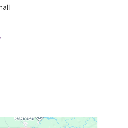
all
e