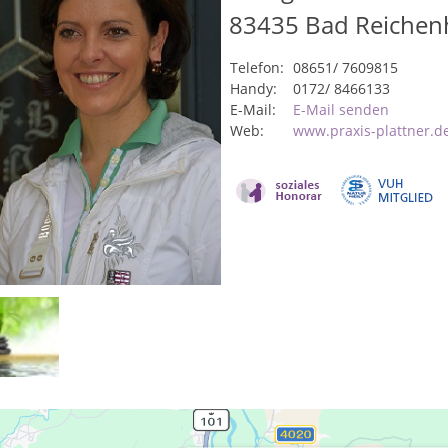
83435
Bad Reichenh
Telefon:
08651/ 7609815
Handy:
0172/ 8466133
E-Mail:
E-Mail senden
Web:
www.praxis-plattner.d