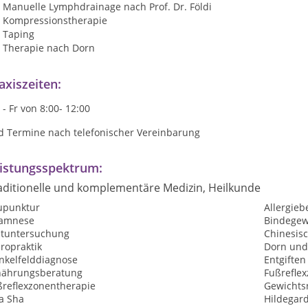
Manuelle Lymphdrainage nach Prof. Dr. Földi
Kompressionstherapie
Taping
Therapie nach Dorn
axiszeiten:
- Fr von 8:00- 12:00
d Termine nach telefonischer Vereinbarung
istungsspektrum:
aditionelle und komplementäre Medizin, Heilkunde
upunktur
Allergie
amnese
Bindege
utuntersuchung
Chinesis
ropraktik
Dorn und
nkelfelddiagnose
Entgiften
nährungsberatung
Fußrefle
ßreflexzonentherapie
Gewichtsr
a Sha
Hildegar