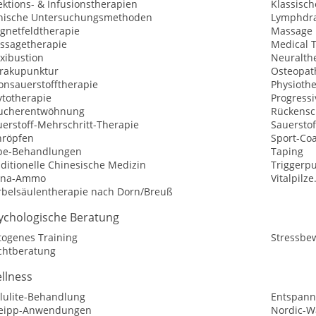
ektions- & Infusionstherapien
Klassisc
inische Untersuchungsmethoden
Lymphdr
gnetfeldtherapie
Massage 
ssagetherapie
Medical T
xibustion
Neuralth
rakupunktur
Osteopat
onsauerstofftherapie
Physioth
ytotherapie
Progress
ucherentwöhnung
Rückensc
uerstoff-Mehrschritt-Therapie
Sauerstof
hröpfen
Sport-Co
pe-Behandlungen
Taping
ditionelle Chinesische Medizin
Triggerp
ina-Ammo
Vitalpilz
rbelsäulentherapie nach Dorn/Breuß
ychologische Beratung
togenes Training
Stressbe
chtberatung
llness
llulite-Behandlung
Entspann
eipp-Anwendungen
Nordic-W