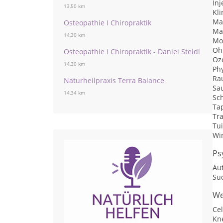
Inj
13,50 km
Kl
Ma
Osteopathie I Chiropraktik
Ma
14,30 km
Mo
Oh
Osteopathie I Chiropraktik - Daniel Steidl
Oz
14,30 km
Ph
Ra
Naturheilpraxis Terra Balance
Sa
14,34 km
Sc
Ta
Tra
Tu
Wi
Ps
Au
Su
We
Ce
Kn