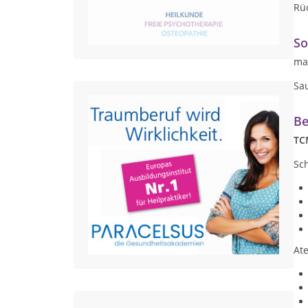
Rü
So
ma
Sa
Be
TC
Sc
At