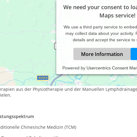
We need your consent to lo
Maps service!
We use a third party service to embe
may collect data about your activity.
details and accept the service to
More Information
Powered by
Usercentrics Consent Ma
erapeutische Intention
n Ziel ist es, durch die Kombination aus Traditioneller Chinesisc
erapien aus der Physiotherapie und der Manuellen Lymphdrainag
ielen.
istungsspektrum
ditionelle Chinesische Medizin (TCM)