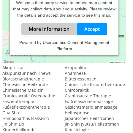
We use a third party service to embed map content
that may collect data about your activity. Please review
the details and accept the service to see this map.
More Information
Accept
Powered by
Usercentrics Consent Management
Platform
Leistungsspektrum:
Traditionelle und komplementäre Medizin, Heilkunde
Akupressur
Akupunktur
Akupunktur nach Thews
Anamnese
Bioresonanztherapie
Blütenessenzen
Chinesische Heilkunde
Chinesische Kräuterheilkunde
Chinesische Medizin
Chiropraktik
Craniosacrale Osteopathie
Craniosacrale Therapie
Faszientherapie
Fußreflexzonenmassage
Fußreflexzonentherapie
Gesichtsmeridianmassage
Gua Sha
Heilhypnose
Homöopathie, klassisch
Japanisches Heilströmen
Jin Shin Do
Jin Shin Jyutsu/Heilströmen
Kinderheilkunde
Kinesiologie