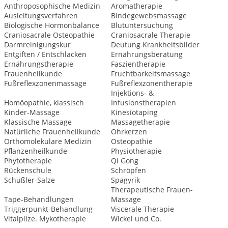
Anthroposophische Medizin
Aromatherapie
Ausleitungsverfahren
Bindegewebsmassage
Biologische Hormonbalance
Blutuntersuchung
Craniosacrale Osteopathie
Craniosacrale Therapie
Darmreinigungskur
Deutung Krankheitsbilder
Entgiften / Entschlacken
Ernährungsberatung
Ernährungstherapie
Faszientherapie
Frauenheilkunde
Fruchtbarkeitsmassage
Fußreflexzonenmassage
Fußreflexzonentherapie
Injektions- &
Homöopathie, klassisch
Infusionstherapien
Kinder-Massage
Kinesiotaping
Klassische Massage
Massagetherapie
Natürliche Frauenheilkunde
Ohrkerzen
Orthomolekulare Medizin
Osteopathie
Pflanzenheilkunde
Physiotherapie
Phytotherapie
Qi Gong
Rückenschule
Schröpfen
Schüßler-Salze
Spagyrik
Therapeutische Frauen-
Tape-Behandlungen
Massage
Triggerpunkt-Behandlung
Viscerale Therapie
Vitalpilze. Mykotherapie
Wickel und Co.