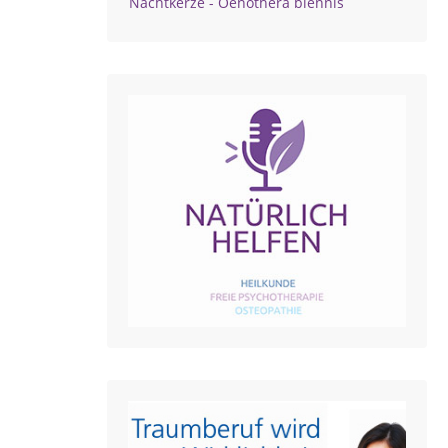
Nachtkerze - Oenothera biennis