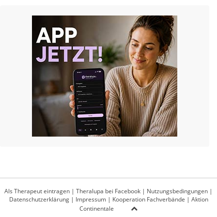
Als Therapeut eintragen
|
Theralupa bei Facebook
|
Nutzungsbedingungen
|
Datenschutzerklärung
|
Impressum
|
Kooperation Fachverbände
|
Aktion
Continentale