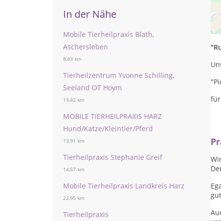
In der Nähe
Pr
wa
Mobile Tierheilpraxis Blath,
Aschersleben
"R
8,43 km
Uns
Tierheilzentrum Yvonne Schilling,
"Pi
Seeland OT Hoym
für
13,42 km
MOBILE TIERHEILPRAXIS HARZ
Hund/Katze/Kleintier/Pferd
Pr
13,91 km
Tierheilpraxis Stephanie Greif
Wir
De
14,57 km
Mobile Tierheilpraxis Landkreis Harz
Ega
gut
22,95 km
Auc
Tierheilpraxis