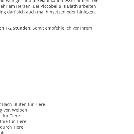
mit weniger und die Haut kann besser atmen. Die
 sehr am Herzen. Bei
Piccobello´s Blath
arbeiten
bling darf sich auch mal hinsetzen oder hinlegen.
ch 1-2 Stunden.
Somit empfehle ich vor Ihrem
t Bach-Blüten für Tiere
g von Welpen
e für Tiere
hie für Tiere
durch Tiere
pie