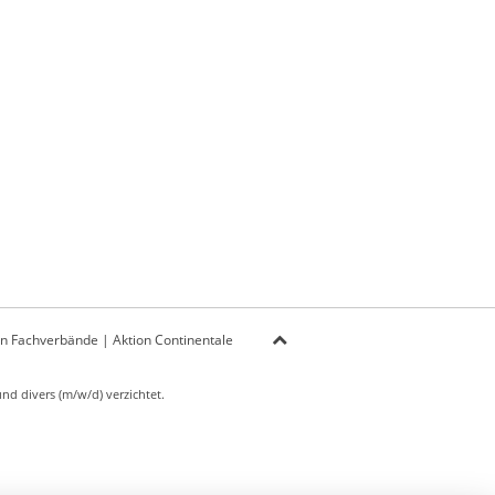
on Fachverbände
|
Aktion Continentale
d divers (m/w/d) verzichtet.