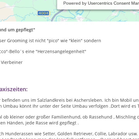
Powered by
Usercentrics Consent Ma
ofessionell Grooming Andrea Blath das bedeutet nicht nur
schen, schneiden, legen, sondern
und um gepflegt"
er Grooming ist nicht "pico" wie "klein" sondern
cco"-Bello´s eine "Herzensangelegenheit"
 Vierbeiner
axiszeiten:
 befinden uns im Salzlandkreis bei Aschersleben. Ich bin Mobil u
n Umbau könnt Ihr unter der Seite Umbau verfolgen .Dort wird es
l ob kleiner oder großer Familienhund, ob Rassehund , Mischling od
en Händen, jede Rasse wird gepflegt .
h Hunderassen wie Setter, Golden Retriever, Collie, Labrador usw.