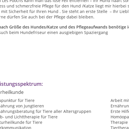
 Les Poochs kann man das lose Fell entfernen – Ihr Hund haart so
ess und schmerzfreie Pflege für den Hund /Katze liegt mir hierbei
 mit Sicherheit für Ihren Hund . Sie steht an erste Stelle – Ihr Lie
ne dürfen Sie auch bei der Pflege dabei bleiben.
 nach Größe des Hundes/Katze und des Pflegeaufwands benötige i
such beim Hundefriseur einen ausgiebigen Spaziergang
istungsspektrum:
erheilkunde
upunktur für Tiere
Arbeit mi
nährung von Jungtieren
Ernährun
nährungsberatung für Tiere aller Altersgruppen
Erste Hilf
b- und Lichttherapie für Tiere
Homöopat
urheilkunde für Tiere
Therapie 
erkommunikation
Tierthera