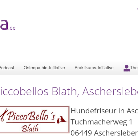
Podcast
Osteopathie-Initiative
Praktikums-Initiative
The
iccobellos Blath, Aschersle
Hundefriseur in As
Tuchmacherweg 1
06449
Ascherslebe