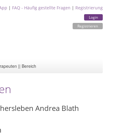
App
|
FAQ - Häufig gestellte Fragen
|
Registrierung
Login
Registrieren
rapeuten || Bereich
ben
chersleben Andrea Blath
n