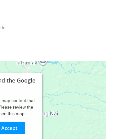
.de
ad the Google
d map content that
 Please review the
 see this map.
Accept