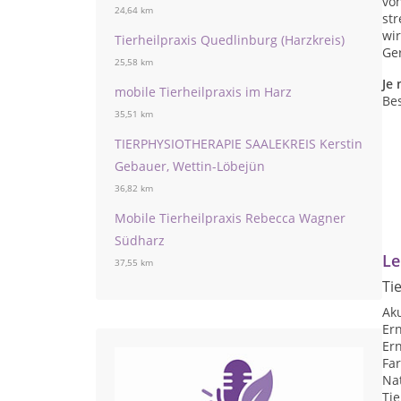
von
24,64 km
str
wir
Tierheilpraxis Quedlinburg (Harzkreis)
Ger
25,58 km
Je
mobile Tierheilpraxis im Harz
Be
35,51 km
TIERPHYSIOTHERAPIE SAALEKREIS Kerstin
Gebauer, Wettin-Löbejün
36,82 km
Mobile Tierheilpraxis Rebecca Wagner
Südharz
Le
37,55 km
Ti
Ak
Er
Er
Far
Nat
Ti