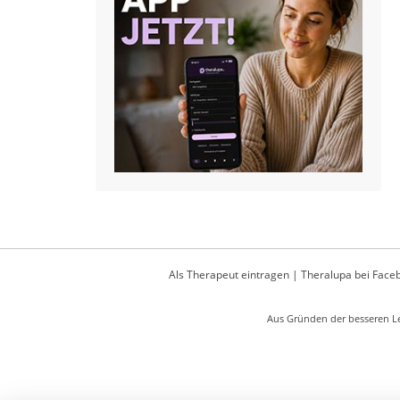
Als Therapeut eintragen
|
Theralupa bei Face
Aus Gründen der besseren Le