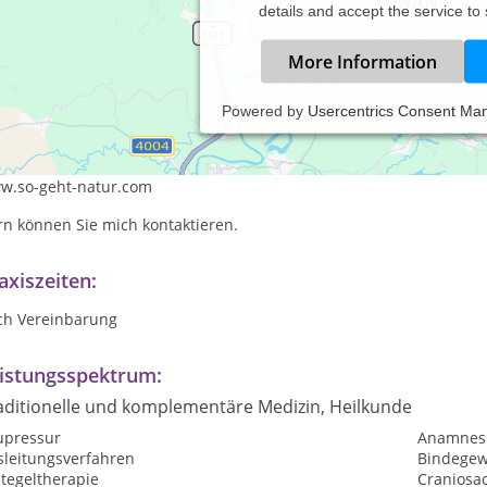
details and accept the service to
More Information
Powered by
Usercentrics Consent Ma
 haben sich ein neues Haustier zugelegt, oder wollen Ihr schon V
 bitte mein Leistungsprofil in aller Ruhe auf meiner Homepage
w.so-geht-natur.com
rn können Sie mich kontaktieren.
axiszeiten:
ch Vereinbarung
istungsspektrum:
aditionelle und komplementäre Medizin, Heilkunde
upressur
Anamnes
sleitungsverfahren
Bindege
tegeltherapie
Craniosa