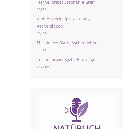
Tierheilpraxis Stephanie Greif
24,53 km
Mobile Tierheilpraxis Blath,
Aschersleben
33,49 km
Piccobellos Blath, Aschersleben
35,51 km
Tierheilpraxis Syelle Beutnagel
37,71 km