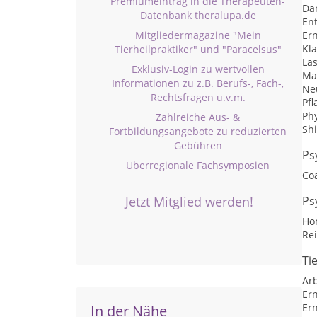
Premiumeintrag in die Therapeuten-
Da
Datenbank theralupa.de
Ent
Mitgliedermagazine "Mein
Er
Kl
Tierheilpraktiker" und "Paracelsus"
La
Exklusiv-Login zu wertvollen
Ma
Informationen zu z.B. Berufs-, Fach-,
Ne
Rechtsfragen u.v.m.
Pf
Ph
Zahlreiche Aus- &
Sh
Fortbildungsangebote zu reduzierten
Gebühren
Ps
Überregionale Fachsymposien
Co
Jetzt Mitglied werden!
Ps
Ho
Rei
Ti
Arb
Er
Er
In der Nähe