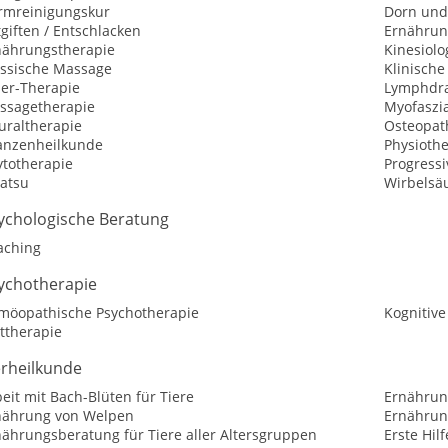
rmreinigungskur
Dorn und
giften / Entschlacken
Ernährun
nährungstherapie
Kinesiolo
assische Massage
Klinisch
ser-Therapie
Lymphdr
ssagetherapie
Myofaszia
uraltherapie
Osteopat
lanzenheilkunde
Physioth
ytotherapie
Progress
iatsu
Wirbelsä
ychologische Beratung
aching
ychotherapie
möopathische Psychotherapie
Kognitive
ttherapie
erheilkunde
eit mit Bach-Blüten für Tiere
Ernährun
nährung von Welpen
Ernährun
nährungsberatung für Tiere aller Altersgruppen
Erste Hilf