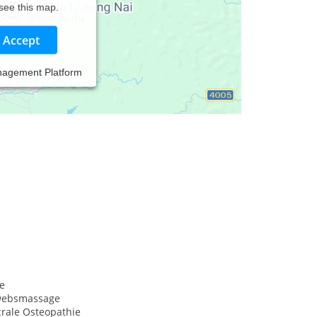
 see this map.
Accept
nagement Platform
orhandens ganzheitlich betreut wissen, dann lesen
e
websmassage
crale Osteopathie