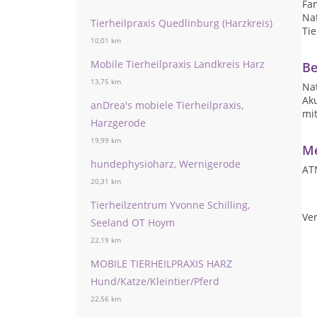
Fam
Nat
Tierheilpraxis Quedlinburg (Harzkreis)
Tie
10,01 km
Mobile Tierheilpraxis Landkreis Harz
Be
13,75 km
Nat
Ak
anDrea's mobiele Tierheilpraxis,
mit
Harzgerode
19,99 km
Me
hundephysioharz, Wernigerode
A
20,31 km
Tierheilzentrum Yvonne Schilling,
Ver
Seeland OT Hoym
22,19 km
MOBILE TIERHEILPRAXIS HARZ
Hund/Katze/Kleintier/Pferd
22,56 km