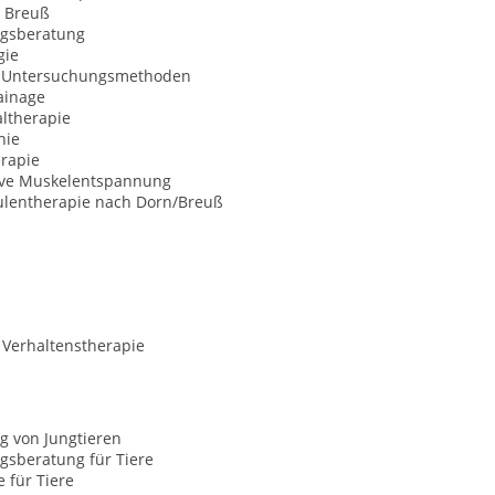
 Breuß
gsberatung
gie
e Untersuchungsmethoden
ainage
ltherapie
hie
erapie
ive Muskelentspannung
ulentherapie nach Dorn/Breuß
 Verhaltenstherapie
g von Jungtieren
gsberatung für Tiere
e für Tiere