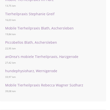
13,75 km
Tierheilpraxis Stephanie Greif
16,03 km
Mobile Tierheilpraxis Blath, Aschersleben
19,84 km
Piccobellos Blath, Aschersleben
22,95 km
anDrea's mobiele Tierheilpraxis, Harzgerode
27,42 km
hundephysioharz, Wernigerode
33,97 km
Mobile Tierheilpraxis Rebecca Wagner Südharz
39,08 km