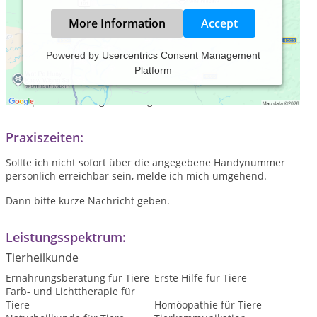
More Information
Accept
Powered by
Usercentrics Consent Management
Platform
Da mir die Gesundheit der Tiere sehr am Herzen liegt, habe
ich meinen Traum Tieren auch praktisch helfen zu können
erst spät, aber erfolgreich umgesetzt.
Praxiszeiten:
Sollte ich nicht sofort über die angegebene Handynummer
persönlich erreichbar sein, melde ich mich umgehend.
Dann bitte kurze Nachricht geben.
Leistungsspektrum:
Tierheilkunde
Ernährungsberatung für Tiere
Erste Hilfe für Tiere
Farb- und Lichttherapie für
Tiere
Homöopathie für Tiere