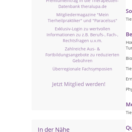
Premiumeintrag in die Therapeuten-
Datenbank theralupa.de
So
Mitgliedermagazine "Mein
Tie
Tierheilpraktiker" und "Paracelsus"
Exklusiv-Login zu wertvollen
Be
Informationen zu z.B. Berufs-, Fach-,
Rechtsfragen u.v.m.
Ho
Tu
Zahlreiche Aus- &
Fortbildungsangebote zu reduzierten
Bi
Gebühren
Tie
Überregionale Fachsymposien
Er
Jetzt Mitglied werden!
Ph
Me
Tie
Qu
In der Nähe