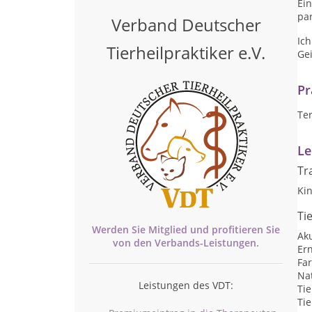
Ein
pa
Verband Deutscher
Ic
Tierheilpraktiker e.V.
Gei
Pr
Te
Le
Tr
Kin
Ti
Werden Sie Mitglied und profitieren Sie
Ak
von den
Verbands-
Leistungen.
Er
Far
Nat
Leistungen des VDT:
Ti
Tie