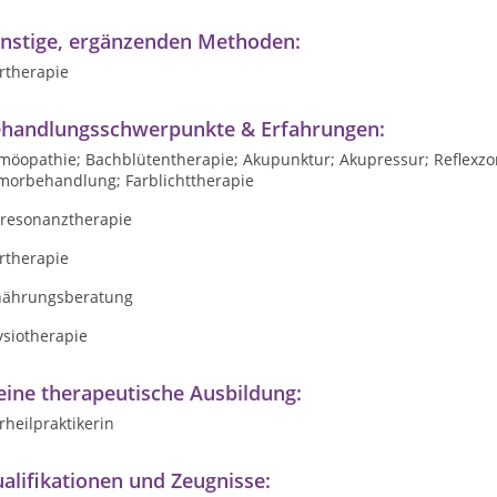
nstige, ergänzenden Methoden:
rtherapie
handlungsschwerpunkte & Erfahrungen:
möopathie; Bachblütentherapie; Akupunktur; Akupressur; Reflexz
morbehandlung; Farblichttherapie
oresonanztherapie
rtherapie
nährungsberatung
ysiotherapie
ine therapeutische Ausbildung:
rheilpraktikerin
alifikationen und Zeugnisse: