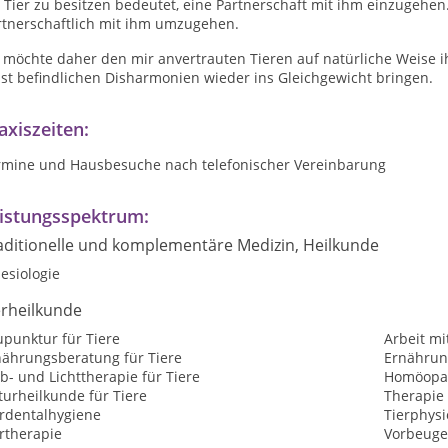
 Tier zu besitzen bedeutet, eine Partnerschaft mit ihm einzugehen
rtnerschaftlich mit ihm umzugehen.
h möchte daher den mir anvertrauten Tieren auf natürliche Weise 
st befindlichen Disharmonien wieder ins Gleichgewicht bringen.
axiszeiten:
rmine und Hausbesuche nach telefonischer Vereinbarung
istungsspektrum:
aditionelle und komplementäre Medizin, Heilkunde
esiologie
erheilkunde
upunktur für Tiere
Arbeit mi
nährungsberatung für Tiere
Ernährung
b- und Lichttherapie für Tiere
Homöopat
urheilkunde für Tiere
Therapie 
erdentalhygiene
Tierphysi
rtherapie
Vorbeuge