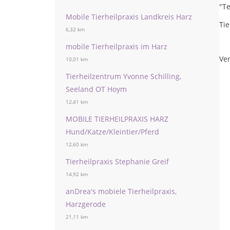
"Te
Mobile Tierheilpraxis Landkreis Harz
Tie
6,32 km
mobile Tierheilpraxis im Harz
Ver
10,01 km
Tierheilzentrum Yvonne Schilling,
Seeland OT Hoym
12,41 km
MOBILE TIERHEILPRAXIS HARZ
Hund/Katze/Kleintier/Pferd
12,60 km
Tierheilpraxis Stephanie Greif
14,92 km
anDrea's mobiele Tierheilpraxis,
Harzgerode
21,11 km