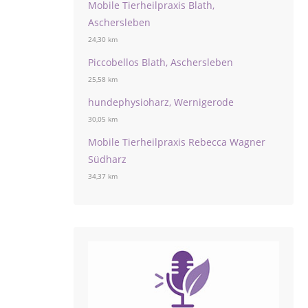
Mobile Tierheilpraxis Blath,
Aschersleben
24,30 km
Piccobellos Blath, Aschersleben
25,58 km
hundephysioharz, Wernigerode
30,05 km
Mobile Tierheilpraxis Rebecca Wagner
Südharz
34,37 km