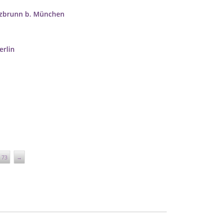
tzbrunn b. München
erlin
73
→