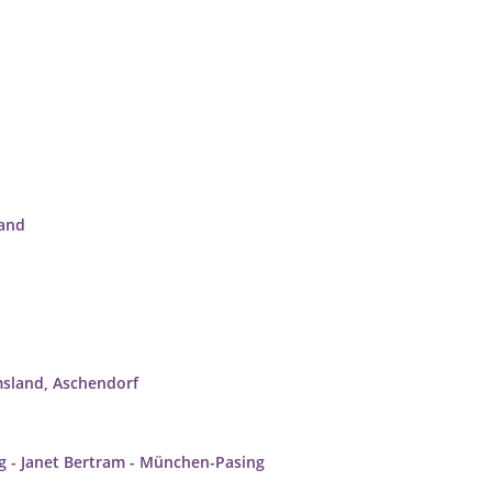
Sand
msland, Aschendorf
g - Janet Bertram - München-Pasing