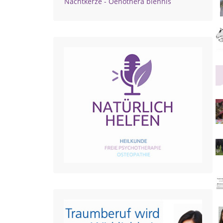
Nachtkerze - Oenothera biennis