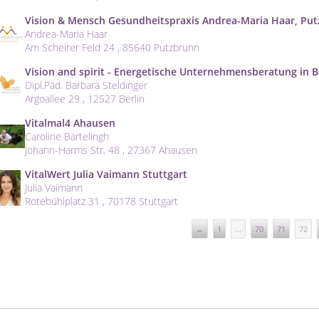
Vision & Mensch Gesundheitspraxis Andrea-Maria Haar, Pu
Andrea-Maria Haar
Am Scheirer Feld 24 , 85640 Putzbrunn
Vision and spirit - Energetische Unternehmensberatung in B
Dipl.Päd. Barbara Steldinger
Argoallee 29 , 12527 Berlin
Vitalmal4 Ahausen
Caroline Bartelingh
Johann-Harms Str. 48 , 27367 Ahausen
VitalWert Julia Vaimann Stuttgart
Julia Vaimann
Rotebühlplatz 31 , 70178 Stuttgart
←
1
...
70
71
72