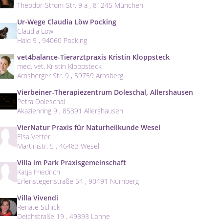
Theodor-Strom-Str. 9 a , 81245 München
Ur-Wege Claudia Löw Pocking
Claudia Löw
Haid 9 , 94060 Pocking
vet4balance-Tierarztpraxis Kristin Kloppsteck
med. vet. Kristin Kloppsteck
Arnsberger Str. 9 , 59759 Arnsberg
Vierbeiner-Therapiezentrum Doleschal, Allershausen
Petra Doleschal
Akazienring 9 , 85391 Allershausen
VierNatur Praxis für Naturheilkunde Wesel
Elsa Vetter
Martinistr. 5 , 46483 Wesel
Villa im Park Praxisgemeinschaft
Katja Friedrich
Erlenstegenstraße 54 , 90491 Nürnberg
Villa Vivendi
Renate Schick
Deichstraße 19 , 49393 Lohne