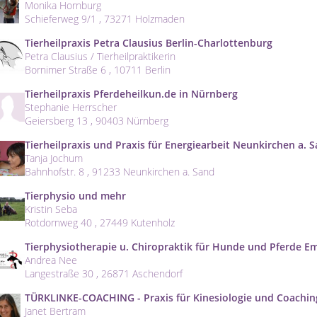
Monika Hornburg
Schieferweg 9/1 , 73271 Holzmaden
Tierheilpraxis Petra Clausius Berlin-Charlottenburg
Petra Clausius / Tierheilpraktikerin
Bornimer Straße 6 , 10711 Berlin
Tierheilpraxis Pferdeheilkun.de in Nürnberg
Stephanie Herrscher
Geiersberg 13 , 90403 Nürnberg
Tierheilpraxis und Praxis für Energiearbeit Neunkirchen a. 
Tanja Jochum
Bahnhofstr. 8 , 91233 Neunkirchen a. Sand
Tierphysio und mehr
Kristin Seba
Rotdornweg 40 , 27449 Kutenholz
Tierphysiotherapie u. Chiropraktik für Hunde und Pferde E
Andrea Nee
Langestraße 30 , 26871 Aschendorf
TÜRKLINKE-COACHING - Praxis für Kinesiologie und Coachin
Janet Bertram