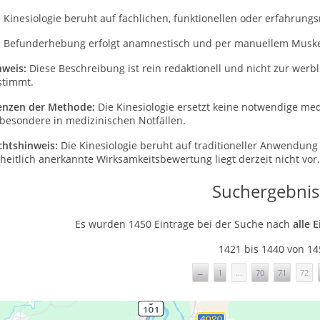
 Kinesiologie beruht auf fachlichen, funktionellen oder erfahrun
e Befunderhebung erfolgt anamnestisch und per manuellem Muskel
nweis:
Diese Beschreibung ist rein redaktionell und nicht zur wer
stimmt.
enzen der Methode:
Die Kinesiologie ersetzt keine notwendige med
sbesondere in medizinischen Notfällen.
chtshinweis:
Die Kinesiologie beruht auf traditioneller Anwendung
heitlich anerkannte Wirksamkeitsbewertung liegt derzeit nicht vor.
Suchergebnis
Es wurden 1450 Einträge bei der Suche nach
alle 
1421 bis 1440 von 14
←
1
...
70
71
72