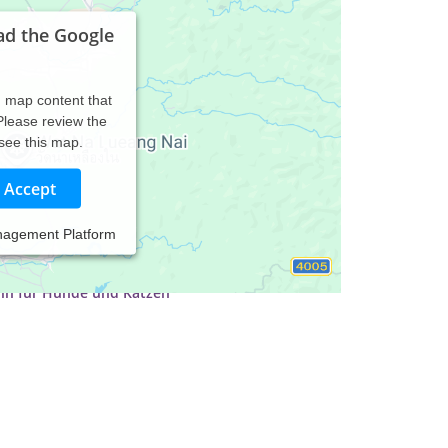
ad the Google
d map content that
 Please review the
 see this map.
Accept
nagement Platform
thin für Hunde und Katzen