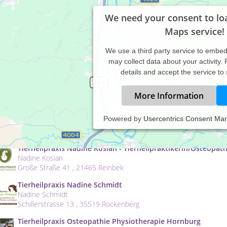
We need your consent to lo
Maps service!
We use a third party service to embe
may collect data about your activity.
details and accept the service to
More Information
Tierheilpraxis Martina Ramm
Powered by
Usercentrics Consent Ma
THP Martina Ramm
Palmbachstraße 24 , 65326 Aarbergen
Tierheilpraxis Nadine Kosian - Tierheilpraktikerin/Osteopa
Nadine Kosian
Große Straße 41 , 21465 Reinbek
Tierheilpraxis Nadine Schmidt
Nadine Schmidt
Schillerstrasse 13 , 35519 Rockenberg
Tierheilpraxis Osteopathie Physiotherapie Hornburg