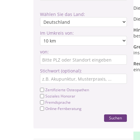
Die
Wählen Sie das Land:
Di
Hi
Im Umkreis von:
be
Gr
von:
in
Re
ein
Stichwort (optional):
Zertifizierte Osteopathen
Soziales Honorar
Fremdsprache
Online-Fernberatung
Suchen