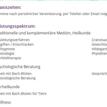
axiszeiten:
rmine nach persönlicher Vereinbarung, per Telefon oder Email mög
istungsspektrum:
aditionelle und komplementäre Medizin, Heilkunde
sleitungsverfahren
Craniosac
giften / Entschlacken
Gewichtsr
ilhypnose
Hildegar
esiologie
Phytothe
rfeldtherapie
ychologische Beratung
eit mit Bach-Blüten
Gespräch
nesiologische Beratung
erheilkunde
eit mit Bach-Blüten für Tiere
llness