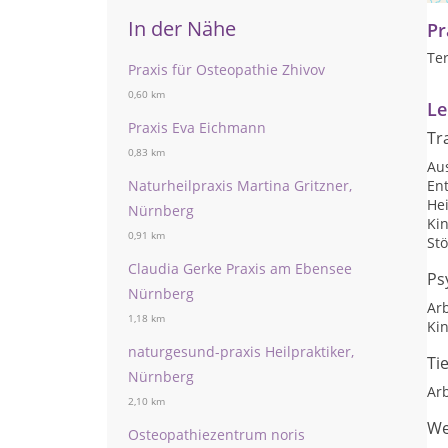
In der Nähe
Pr
Te
Praxis für Osteopathie Zhivov
0,60 km
Le
Praxis Eva Eichmann
Tr
0,83 km
Au
Naturheilpraxis Martina Gritzner,
Ent
He
Nürnberg
Kin
0,91 km
Stö
Claudia Gerke Praxis am Ebensee
Ps
Nürnberg
Arb
1,18 km
Ki
naturgesund-praxis Heilpraktiker,
Ti
Nürnberg
Arb
2,10 km
We
Osteopathiezentrum noris