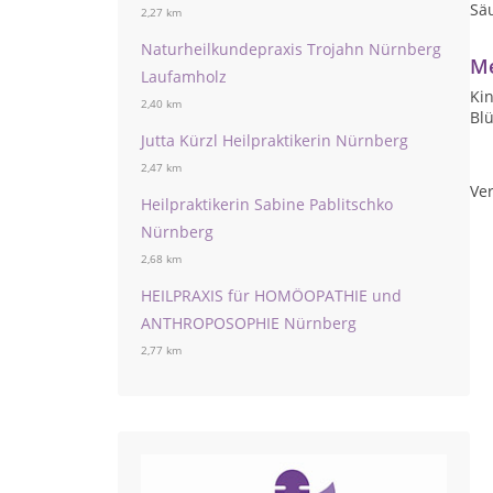
Sä
2,27 km
Naturheilkundepraxis Trojahn Nürnberg
Me
Laufamholz
Kin
2,40 km
Bl
Jutta Kürzl Heilpraktikerin Nürnberg
2,47 km
Ver
Heilpraktikerin Sabine Pablitschko
Nürnberg
2,68 km
HEILPRAXIS für HOMÖOPATHIE und
ANTHROPOSOPHIE Nürnberg
2,77 km