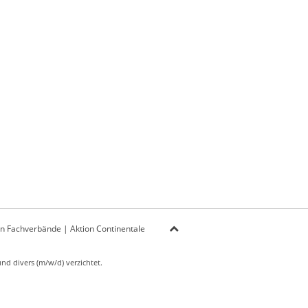
on Fachverbände
|
Aktion Continentale
d divers (m/w/d) verzichtet.