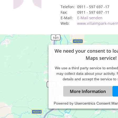
Telefon:
0911 - 597 697 -17
Fax:
0911 - 597 697 -11
E-Mail:
E-Mail senden
Web:
www.villaimpark-nuer
We need your consent to lo
Maps service!
We use a third party service to embe
may collect data about your activity.
details and accept the service to
More Information
Powered by
Usercentrics Consent Ma
ividuell für Kinder und Erwachsene: - Kinesiologie - Hypnose - Cra
gulation Säure-Basen-- Haushalt - Darmsanierung - Naturheilverfa