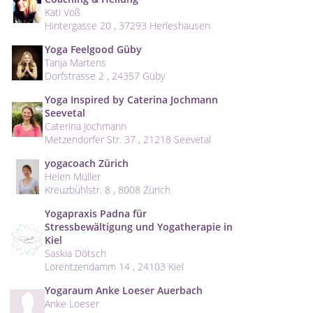
Kati Voß
Hintergasse 20 , 37293 Herleshausen
Yoga Feelgood Güby
Tanja Martens
Dorfstrasse 2 , 24357 Güby
Yoga Inspired by Caterina Jochmann
Seevetal
Caterina Jochmann
Metzendorfer Str. 37 , 21218 Seevetal
yogacoach Zürich
Helen Müller
Kreuzbühlstr. 8 , 8008 Zürich
Yogapraxis Padna für
Stressbewältigung und Yogatherapie in
Kiel
Saskia Dötsch
Lorentzendamm 14 , 24103 Kiel
Yogaraum Anke Loeser Auerbach
Anke Loeser