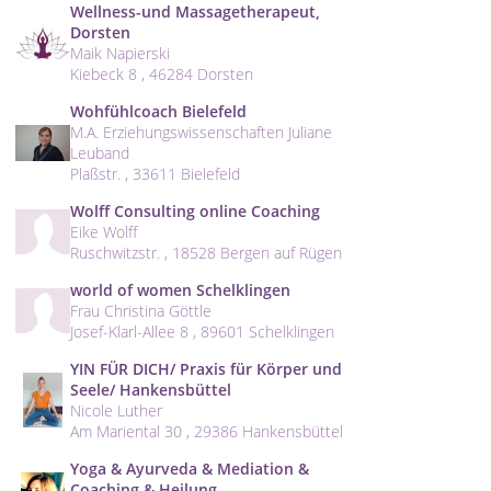
Wellness-und Massagetherapeut,
Dorsten
Maik Napierski
Kiebeck 8 , 46284 Dorsten
Wohfühlcoach Bielefeld
M.A. Erziehungswissenschaften Juliane
Leuband
Plaßstr. , 33611 Bielefeld
Wolff Consulting online Coaching
Eike Wolff
Ruschwitzstr. , 18528 Bergen auf Rügen
world of women Schelklingen
Frau Christina Göttle
Josef-Klarl-Allee 8 , 89601 Schelklingen
YIN FÜR DICH/ Praxis für Körper und
Seele/ Hankensbüttel
Nicole Luther
Am Mariental 30 , 29386 Hankensbüttel
Yoga & Ayurveda & Mediation &
Coaching & Heilung