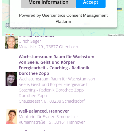
More Information
Accept
VitaAurum München
Powered by
Usercentrics Consent Management
Andreas Gebel
Platform
Törwangerstr. 4 , 81669 München
Vitasan Offenbach
Ulrich Seger
Mozartstr. 29 , 76877 Offenbach
Wachstumsraum Raum für Wachstum
von Seele, Geist und Körper
Energiearbeit - Coaching - Radionik
Dorothee Zopp
Wachstumsraum Raum für Wachstum von
Seele, Geist und Körper Energiearbeit -
Coaching - Radionik Dorothee Zopp
Dorothee Zopp
Chausseestr. 6 , 03238 Schacksdorf
Well-Balanced, Hannover
Mentorin für Frauen Simone Lier
Rumannstraße 15 , 30161 Hannover