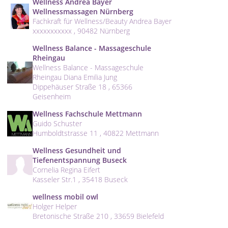
Wellness Andrea Bayer
Wellnessmassagen Nürnberg
Fachkraft für Wellness/Beauty Andrea Bayer
xxxxxxxxxxx , 90482 Nürnberg
Wellness Balance - Massageschule
Rheingau
Wellness Balance - Massageschule
Rheingau Diana Emilia Jung
Dippehäuser Straße 18 , 65366
Geisenheim
Wellness Fachschule Mettmann
Guido Schuster
Humboldtstrasse 11 , 40822 Mettmann
Wellness Gesundheit und
Tiefenentspannung Buseck
Cornelia Regina Eifert
Kasseler Str.1 , 35418 Buseck
wellness mobil owl
Holger Helper
Bretonische Straße 210 , 33659 Bielefeld