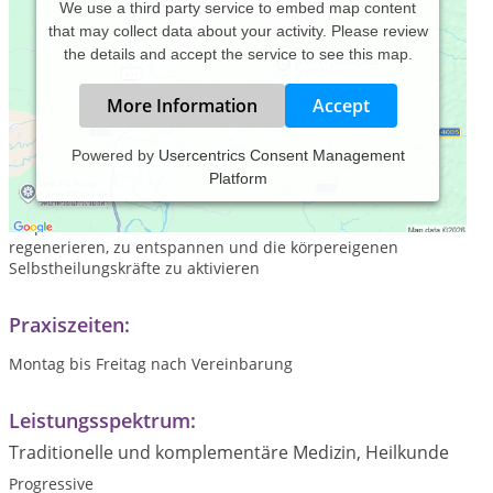
We use a third party service to embed map content
that may collect data about your activity. Please review
the details and accept the service to see this map.
More Information
Accept
Powered by
Usercentrics Consent Management
Platform
die Kombination aus ArT (australischer regenerativer
Tiefenentspannung) und Entspannungsmassage, ermöglicht
Körper Seele und Geist sich auf allen Ebenen zu
regenerieren, zu entspannen und die körpereigenen
Selbstheilungskräfte zu aktivieren
Praxiszeiten:
Montag bis Freitag nach Vereinbarung
Leistungsspektrum:
Traditionelle und komplementäre Medizin, Heilkunde
Progressive