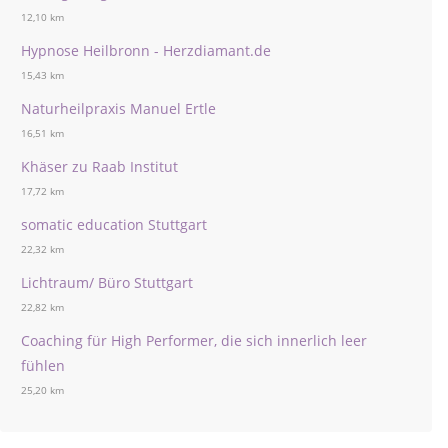
12,10 km
Hypnose Heilbronn - Herzdiamant.de
15,43 km
Naturheilpraxis Manuel Ertle
16,51 km
Khäser zu Raab Institut
17,72 km
somatic education Stuttgart
22,32 km
Lichtraum/ Büro Stuttgart
22,82 km
Coaching für High Performer, die sich innerlich leer
fühlen
25,20 km