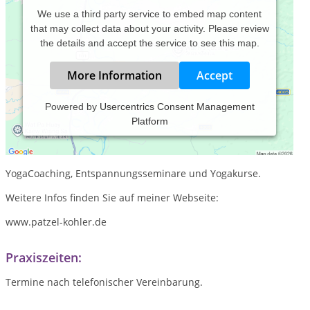
We use a third party service to embed map content
that may collect data about your activity. Please review
the details and accept the service to see this map.
More Information
Accept
Powered by
Usercentrics Consent Management
Platform
Coaching für Einzelpersonen, Paare und Teams.
Konflikt und Kommunikationstrainings für Teams.
YogaCoaching, Entspannungsseminare und Yogakurse.
Weitere Infos finden Sie auf meiner Webseite:
www.patzel-kohler.de
Praxiszeiten:
Termine nach telefonischer Vereinbarung.