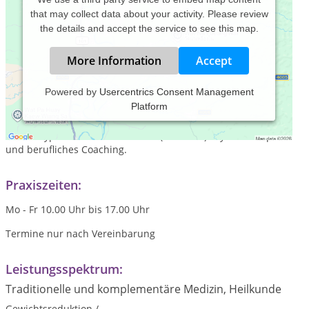
that may collect data about your activity. Please review
the details and accept the service to see this map.
More Information
Accept
Powered by
Usercentrics Consent Management
Platform
Mit Hypnose Rauchen aufhören und Gewicht abnehmen.
Kostenloses Vorgespräch. 20 Jahre Erfahrung. Feinfühlige
Tiefen Hypnose. Außerdem auch (Kurzzeit-) Psychotherapie
und berufliches Coaching.
Praxiszeiten:
Mo - Fr 10.00 Uhr bis 17.00 Uhr
Termine nur nach Vereinbarung
Leistungsspektrum:
Traditionelle und komplementäre Medizin, Heilkunde
Gewichtsreduktion /