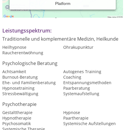
Platform
Praxiszeiten:
Termine nach Vereinbarung
Leistungsspektrum:
Traditionelle und komplementäre Medizin, Heilkunde
Heilhypnose
Ohrakupunktur
Raucherentwöhnung
Psychologische Beratung
Achtsamkeit
Autogenes Training
Burnout-Beratung
Coaching
Ehe- und Familienberatung
Entspannungsmethoden
Hypnosetraining
Paarberatung
Stressbewältigung
Systemaufstellung
Psychotherapie
Gestalttherapie
Hypnose
Hypnotherapie
Paartherapie
Psychosomatik
Systemische Aufstellungen
Systemische Therapie