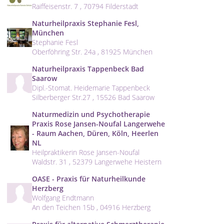
Raiffeisenstr. 7 , 70794 Filderstadt
Naturheilpraxis Stephanie Fesl,
München
Stephanie Fesl
Oberföhring Str. 24a , 81925 München
Naturheilpraxis Tappenbeck Bad
Saarow
Dipl.-Stomat. Heidemarie Tappenbeck
Silberberger Str.27 , 15526 Bad Saarow
Naturmedizin und Psychotherapie
Praxis Rose Jansen-Noufal Langerwehe
- Raum Aachen, Düren, Köln, Heerlen
NL
Heilpraktikerin Rose Jansen-Noufal
Waldstr. 31 , 52379 Langerwehe Heistern
OASE - Praxis für Naturheilkunde
Herzberg
Wolfgang Endtmann
An den Teichen 15b , 04916 Herzberg