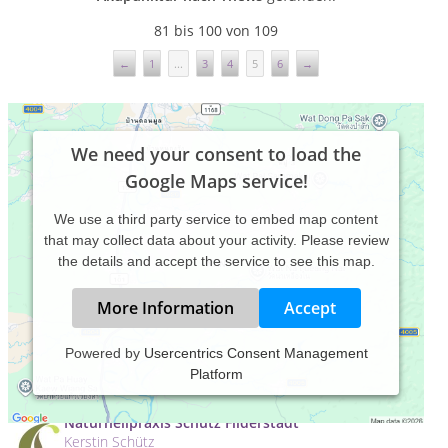
81 bis 100 von 109
←
1
...
3
4
5
6
→
We need your consent to load the
Google Maps service!
We use a third party service to embed map content
that may collect data about your activity. Please review
the details and accept the service to see this map.
More Information
Accept
Naturheilpraxis Sarah Rasch, Erbach
Powered by
Usercentrics Consent Management
Sarah Rasch
Platform
Erlenbachstr. 47 , 89155 Erbach
Naturheilpraxis Schütz Filderstadt
Kerstin Schütz