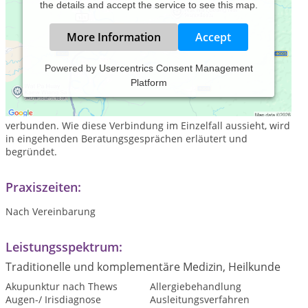
the details and accept the service to see this map.
More Information
Accept
Powered by
Usercentrics Consent Management
Platform
Ich freue mich, dass Sie den Weg zu mir gefunden haben.
In meiner Naturheilpraxis werden moderne westliche und
traditionelle chinesische Heilverfahren miteinander
verbunden. Wie diese Verbindung im Einzelfall aussieht, wird
in eingehenden Beratungsgesprächen erläutert und
begründet.
Praxiszeiten:
Nach Vereinbarung
Leistungsspektrum:
Traditionelle und komplementäre Medizin, Heilkunde
Akupunktur nach Thews
Allergiebehandlung
Augen-/ Irisdiagnose
Ausleitungsverfahren