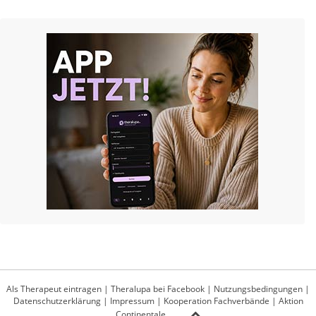
Als Therapeut eintragen
|
Theralupa bei Facebook
|
Nutzungsbedingungen
|
Datenschutzerklärung
|
Impressum
|
Kooperation Fachverbände
|
Aktion
Continentale