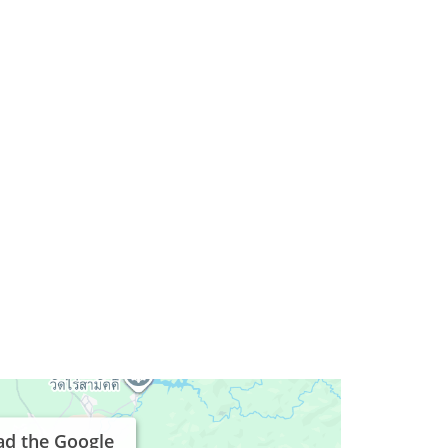
n
ad the Google