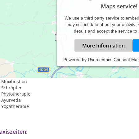
Maps service!
We use a third party service to embe
may collect data about your activity.
details and accept the service to
More Information
Powered by
Usercentrics Consent Ma
beitsschwerpunkte sind:
Akupunktur
Moxibustion
Schröpfen
Phytotherapie
Ayurveda
Yogatherapie
axiszeiten: