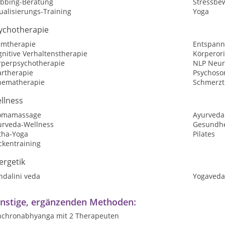
bbing-Beratung
Stressbe
ualisierungs-Training
Yoga
ychotherapie
emtherapie
Entspann
nitive Verhaltenstherapie
Körperori
rperpsychotherapie
NLP Neur
artherapie
Psychoso
hematherapie
Schmerzt
llness
omamassage
Ayurveda
urveda-Wellness
Gesundhe
tha-Yoga
Pilates
ckentraining
ergetik
ndalini veda
Yogaveda
nstige, ergänzenden Methoden:
nchronabhyanga mit 2 Therapeuten