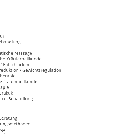
ur
behandlung
etische Massage
che Kräuterheilkunde
 / Entschlacken
eduktion / Gewichtsregulation
herapie
he Frauenheilkunde
rapie
praktik
unkt-Behandlung
Beratung
nungsmethoden
oga