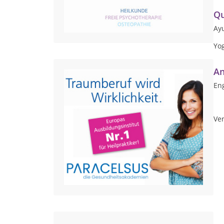
Qu
Ay
Yo
An
Eng
Ver