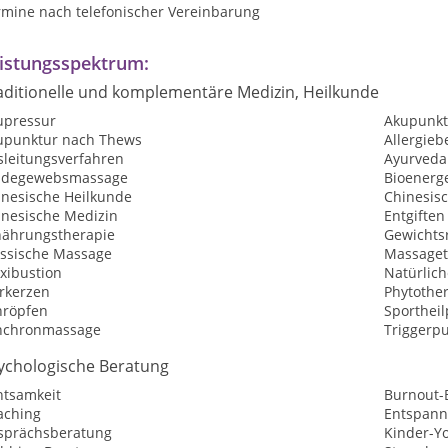
rmine nach telefonischer Vereinbarung
istungsspektrum:
aditionelle und komplementäre Medizin, Heilkunde
upressur
Akupunkt
upunktur nach Thews
Allergie
sleitungsverfahren
Ayurveda
ndegewebsmassage
Bioenerg
inesische Heilkunde
Chinesis
inesische Medizin
Entgiften
nährungstherapie
Gewichtsr
assische Massage
Massaget
xibustion
Natürlic
rkerzen
Phytothe
hröpfen
Sportheil
nchronmassage
Triggerp
ychologische Beratung
htsamkeit
Burnout-
aching
Entspan
sprächsberatung
Kinder-Y