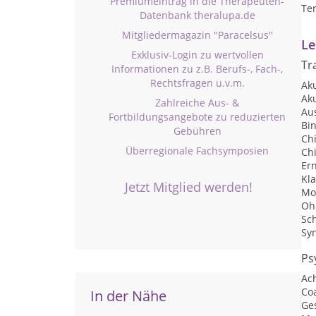
Premiumeintrag in die Therapeuten-
Te
Datenbank theralupa.de
Mitgliedermagazin "Paracelsus"
Le
Exklusiv-Login zu wertvollen
Tr
Informationen zu z.B. Berufs-, Fach-,
Rechtsfragen u.v.m.
Ak
Ak
Zahlreiche Aus- &
Au
Fortbildungsangebote zu reduzierten
Bi
Gebühren
Ch
Überregionale Fachsymposien
Ch
Er
Kl
Jetzt Mitglied werden!
Mo
Oh
Sc
Sy
Ps
Ac
Co
In der Nähe
Ge