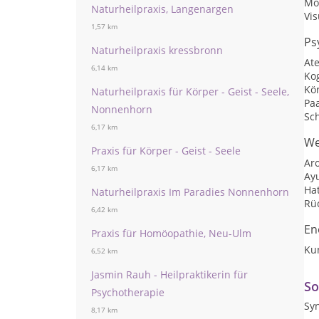
Mo
Naturheilpraxis, Langenargen
Vis
1,57 km
Ps
Naturheilpraxis kressbronn
At
6,14 km
Kog
Kö
Naturheilpraxis für Körper - Geist - Seele,
Pa
Nonnenhorn
Sc
6,17 km
We
Praxis für Körper - Geist - Seele
Ar
6,17 km
Ay
Ha
Naturheilpraxis Im Paradies Nonnenhorn
Rü
6,42 km
En
Praxis für Homöopathie, Neu-Ulm
Ku
6,52 km
Jasmin Rauh - Heilpraktikerin für
So
Psychotherapie
Sy
8,17 km