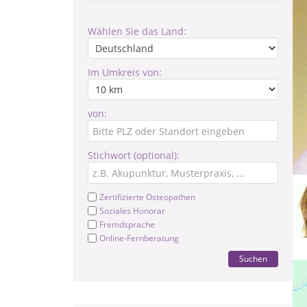
Wählen Sie das Land:
Im Umkreis von:
von:
Stichwort (optional):
Zertifizierte Osteopathen
Soziales Honorar
Fremdsprache
Online-Fernberatung
Suchen