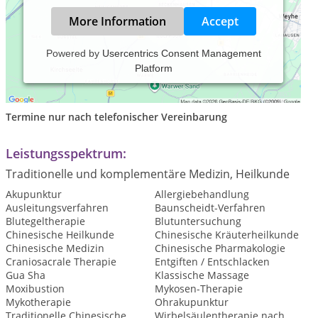
More Information
Accept
Powered by
Usercentrics Consent Management
Platform
Praxiszeiten:
Samstag, 14:00 bis 19:30 Uhr
Termine nur nach telefonischer Vereinbarung
Leistungsspektrum:
Traditionelle und komplementäre Medizin, Heilkunde
Akupunktur
Allergiebehandlung
Ausleitungsverfahren
Baunscheidt-Verfahren
Blutegeltherapie
Blutuntersuchung
Chinesische Heilkunde
Chinesische Kräuterheilkunde
Chinesische Medizin
Chinesische Pharmakologie
Craniosacrale Therapie
Entgiften / Entschlacken
Gua Sha
Klassische Massage
Moxibustion
Mykosen-Therapie
Mykotherapie
Ohrakupunktur
Traditionelle Chinesische
Wirbelsäulentherapie nach