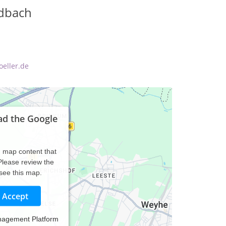
adbach
oeller.de
ad the Google
d map content that
 Please review the
 see this map.
Accept
nagement Platform