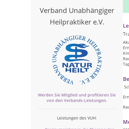
Pr
Verband Unabhängiger
na
Heilpraktiker e.V.
Le
Tr
Ak
Er
Ki
Ra
Ta
Be
Sc
Werden Sie Mitglied und profitieren Sie
Er
von den
Verbands-
Leistungen.
Ra
Leistungen des VUH:
Me