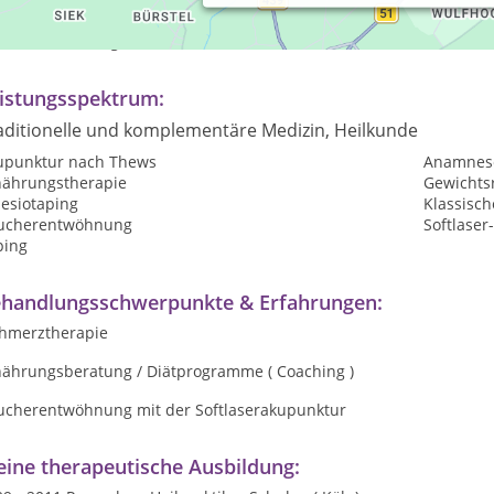
axiszeiten:
ch Vereinbarung
istungsspektrum:
aditionelle und komplementäre Medizin, Heilkunde
upunktur nach Thews
Anamnes
nährungstherapie
Gewichtsr
nesiotaping
Klassisc
ucherentwöhnung
Softlaser
ping
handlungsschwerpunkte & Erfahrungen:
hmerztherapie
nährungsberatung / Diätprogramme ( Coaching )
ucherentwöhnung mit der Softlaserakupunktur
ine therapeutische Ausbildung: