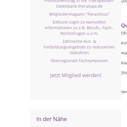
Premiumeintrag in die Therapeuten-
200
Datenbank theralupa.de
20
Mitgliedermagazin "Paracelsus"
Exklusiv-Login zu wertvollen
Qu
Informationen zu z.B. Berufs-, Fach-,
Oh
Rechtsfragen u.v.m.
Zahlreiche Aus- &
Ki
Fortbildungsangebote zu reduzierten
Gebühren
ma
Überregionale Fachsymposien
Kl
Sh
Jetzt Mitglied werden!
Ver
In der Nähe