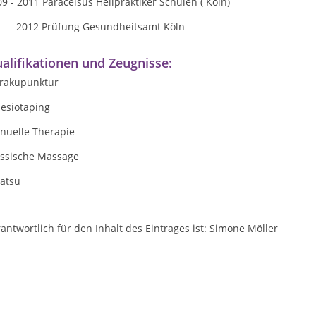
9 - 2011 Paracelsus Heilpraktiker Schulen ( Köln)
12 Prüfung Gesundheitsamt Köln
alifikationen und Zeugnisse:
rakupunktur
nesiotaping
nuelle Therapie
assische Massage
iatsu
antwortlich für den Inhalt des Eintrages ist: Simone Möller