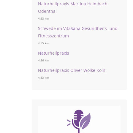
Naturheilpraxis Martina Heimbach
Odenthal
4,53 km
Schwede im VitaSana Gesundheits- und
Fitnesszentrum
4,55 km
Naturheilpraxis
4,56 km
Naturheilpraxis Oliver Wolke Köln
4,83 km