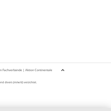
on Fachverbände
|
Aktion Continentale
d divers (m/w/d) verzichtet.