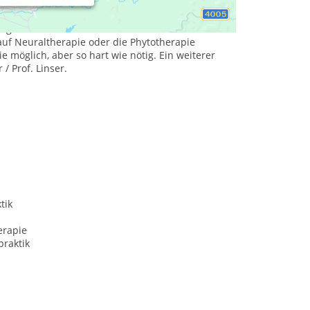
 Behandlung von Wirbelsäulen und
men vorzugsweise die amerikanische Chiropraktik,
nn ganz auf den Einsatz von Medikamenten oder
auf Neuraltherapie oder die Phytotherapie
e möglich, aber so hart wie nötig. Ein weiterer
 / Prof. Linser.
tik
erapie
praktik