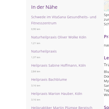
in
Ge
In der Nähe
di
Spr
Schwede im VitaSana Gesundheits- und
zur
Fitnesszentrum
Sc
0,90 km
Pr
Naturheilpraxis Oliver Wolke Köln
1,21 km
na
Naturheilpraxis
Le
1,37 km
Tr
Heilpraxis Sabine Hoffmann, Köln
Blu
2,84 km
Do
Heilpraxis Bachblume
My
San
3,16 km
Ta
Heilpraxis Marion Hauber, Köln
Wi
3,16 km
So
Heilpraktiker Martin Plümpe Bergisch