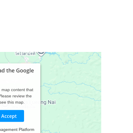
ad the Google
d map content that
 Please review the
 see this map.
Accept
nagement Platform