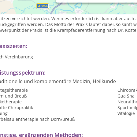
 unserer Gemeinschaftspraxis haben wir uns spezialisiert auf die
lenkerkrankungen von Erwachsenen und Kindern.
Zum Einsatz kom
e Dorn Therapie, Gua Sha oder Skribben. In den meisten Fällen ka
itzen verzichtet werden. Wenn es erforderlich ist kann aber auch 
ückgegriffen werden. Das Motto der Praxis lautet dabei, so sanft wi
hwerpunkt der Praxis ist die Krampfaderentfernung nach Dr.
Köster
axiszeiten:
ch Vereinbarung
istungsspektrum:
aditionelle und komplementäre Medizin, Heilkunde
tegeltherapie
Chiroprak
rn und Breuß
Gua Sha
kotherapie
Neuralth
fte Chiropraktik
Sportheil
ping
Vitalogie
rbelsäulentherapie nach Dorn/Breuß
nstige, ergänzenden Methoden: