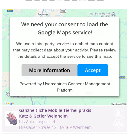
We need your consent to load the
Google Maps service!
We use a third party service to embed map content
that may collect data about your activity. Please review
the details and accept the service to see this map.
More Information
Accept
Ganzheitliche Lebens&Lernberatung,
Powered by
Usercentrics Consent Management
Celle
Platform
Heilpraktikerin Doris Habekost-Gehrke
Ententeich 25 , 29225 Celle
Ganzheitliche Mobile Tierheilpraxis
Katz & Getier Weinheim
Iris Anke Jungnickel
Breslauer Straße 12 , 69469 Weinheim