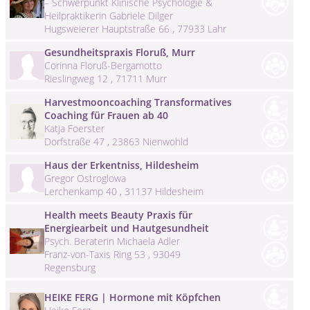
– Schwerpunkt Klinische Psychologie &
Heilpraktikerin Gabriele Dilger
Hugsweierer Hauptstraße 66 , 77933 Lahr
Gesundheitspraxis Floruß, Murr
Corinna Floruß-Bergamotto
Rieslingweg 12 , 71711 Murr
Harvestmooncoaching Transformatives
Coaching für Frauen ab 40
Katja Foerster
Dorfstraße 47 , 23863 Nienwohld
Haus der Erkentniss, Hildesheim
Gregor Ostroglowa
Lerchenkamp 40 , 31137 Hildesheim
Health meets Beauty Praxis für
Energiearbeit und Hautgesundheit
Psych. Beraterin Michaela Adler
Franz-von-Taxis Ring 53 , 93049
Regensburg
HEIKE FERG | Hormone mit Köpfchen