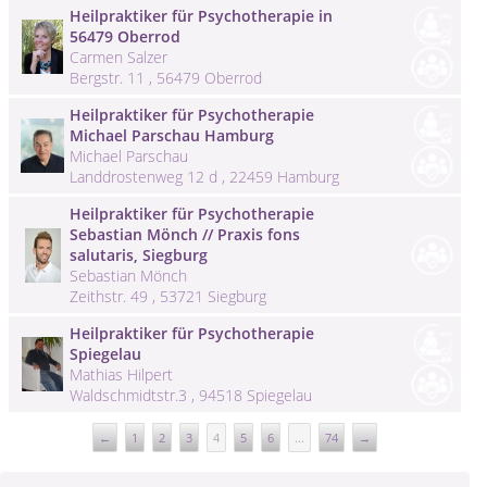
Heilpraktiker für Psychotherapie in
56479 Oberrod
Carmen Salzer
Bergstr. 11 , 56479 Oberrod
Heilpraktiker für Psychotherapie
Michael Parschau Hamburg
Michael Parschau
Landdrostenweg 12 d , 22459 Hamburg
Heilpraktiker für Psychotherapie
Sebastian Mönch // Praxis fons
salutaris, Siegburg
Sebastian Mönch
Zeithstr. 49 , 53721 Siegburg
Heilpraktiker für Psychotherapie
Spiegelau
Mathias Hilpert
Waldschmidtstr.3 , 94518 Spiegelau
←
1
2
3
4
5
6
...
74
→