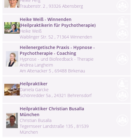
Heike Ferg
Traubenstr. 2 , 93326 Abensberg
Heike Weiß - Winnenden
(Heilpraktikerin für Psychotherapie)
Heike Weiß
Waiblinger Str. 52 , 71364 Winnenden
Heilenergetische Praxis - Hypnose -
Psychotherapie - Coaching
Hypnose - und Biofeedback - Therapie
Andrea Langheim
Am Altenacker 5 , 69488 Birkenau
Heilpraktiker
Daniela Garcke
Schönredder 5a , 24321 Behrensdorf
Heilpraktiker Christian Busalla
München
Christian Busalla
Tegernseer Landstraße 135 , 81539
München