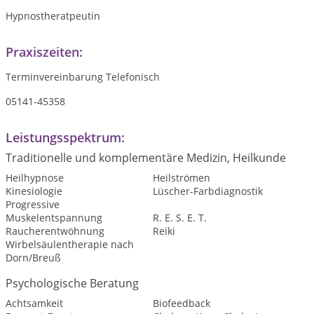
Hypnostheratpeutin
Praxiszeiten:
Terminvereinbarung Telefonisch
05141-45358
Leistungsspektrum:
Traditionelle und komplementäre Medizin, Heilkunde
Heilhypnose
Heilströmen
Kinesiologie
Lüscher-Farbdiagnostik
Progressive
Muskelentspannung
R. E. S. E. T.
Raucherentwöhnung
Reiki
Wirbelsäulentherapie nach
Dorn/Breuß
Psychologische Beratung
Achtsamkeit
Biofeedback