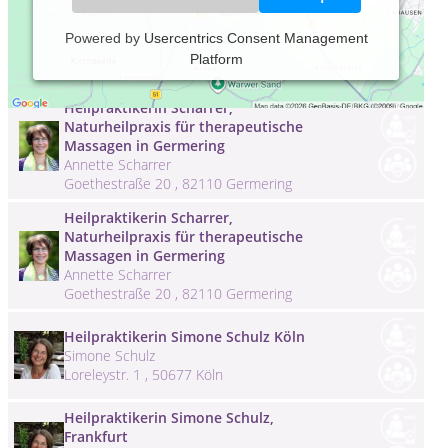
Heilpraktikerin Sandra Oettel, Trier
Powered by
Usercentrics Consent Management
MSc. Heilpraktikerin Sandra Oettel
Platform
Caspar-Olevian-Str. , 54295 Trier
Heilpraktikerin Scharrer,
Naturheilpraxis für therapeutische
Massagen in Germering
Annette Scharrer
Goethestraße 20 , 82110 Germering
Heilpraktikerin Scharrer,
Naturheilpraxis für therapeutische
Massagen in Germering
Annette Scharrer
Goethestraße 20 , 82110 Germering
Heilpraktikerin Simone Schulz Köln
Simone Schulz
Loreleystr. 1 , 50677 Köln
Heilpraktikerin Simone Schulz,
Frankfurt