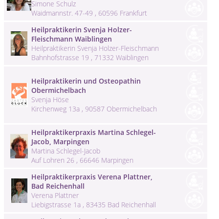
Simone Schulz
Waidmannstr. 47-49 , 60596 Frankfurt
Heilpraktikerin Svenja Holzer-
Fleischmann Waiblingen
Heilpraktikerin Svenja Holzer-Fleischmann
Bahnhofstrasse 19 , 71332 Waiblingen
Heilpraktikerin und Osteopathin
Obermichelbach
Svenja Höse
Kirchenweg 13a , 90587 Obermichelbach
Heilpraktikerpraxis Martina Schlegel-
Jacob, Marpingen
Martina Schlegel-Jacob
Auf Lohren 26 , 66646 Marpingen
Heilpraktikerpraxis Verena Plattner,
Bad Reichenhall
Verena Plattner
Liebigstrasse 1a , 83435 Bad Reichenhall