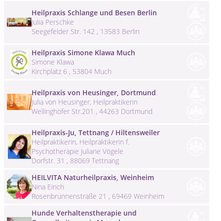
Heilpraxis Schlange und Besen Berlin
Julia Perschke
Seegefelder Str. 142 , 13583 Berlin
Heilpraxis Simone Klawa Much
Simone Klawa
Kirchplatz 6 , 53804 Much
Heilpraxis von Heusinger, Dortmund
Julia von Heusinger, Heilpraktikerin
Wellinghofer Str.201 , 44263 Dortmund
Heilpraxis-Ju, Tettnang / Hiltensweiler
Heilpraktikerin, Heilpraktikerin f.
Psychotherapie Juliane Vögele
Dorfstr. 31 , 88069 Tettnang
HEILVITA Naturheilpraxis, Weinheim
Nina Eirich
Rosenbrunnenstraße 21 , 69469 Weinheim
Hunde Verhaltenstherapie und