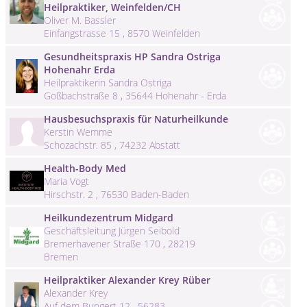
Heilpraktiker, Weinfelden/CH
Oliver M. Bassler
Einfangstrasse 15 , 8570 Weinfelden
Gesundheitspraxis HP Sandra Ostriga
Hohenahr Erda
Heilpraktikerin Sandra Ostriga
Goßbachstraße 8 , 35644 Hohenahr - Erda
Hausbesuchspraxis für Naturheilkunde
Kerstin Wemme
Schozachstr. 85 , 74232 Abstatt
Health-Body Med
Maria Vogt
Hirschstr. 2 , 76530 Baden-Baden
Heilkundezentrum Midgard
Geschäftsleitung Jürgen Seibold
Bremerhavener Straße 170 , 28219
Bremen
Heilpraktiker Alexander Krey Rüber
Alexander Krey
Auf dem Bungert 12 , 56283