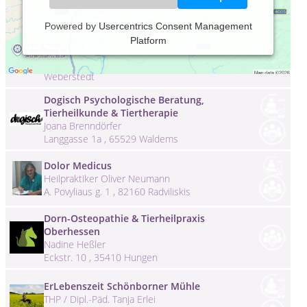
Dirk Kolberg im Schloss Goldacker am
Powered by
Usercentrics Consent Management
Hainich
Platform
Heilpraktiker Dirk Ewald Kolberg
Am Schloß 11 , 99991 Unstrut-Hainich OT
Weberstedt
Dogisch Psychologische Beratung,
Tierheilkunde & Tiertherapie
Joana Brenndörfer
Langgasse 1a , 65529 Waldems
Dolor Medicus
Heilpraktiker Oliver Neumann
A. Povyliaus g. 1 , 82160 Radviliskis
Dorn-Osteopathie & Tierheilpraxis
Oberhessen
Nadine Heßler
Eckstr. 10 , 35410 Hungen
ErLebenszeit Schönborner Mühle
THP / Dipl.-Päd. Tanja Erlei