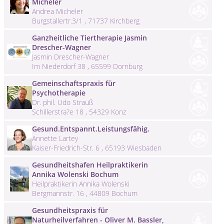
Micheler
Andrea Micheler
Burgstallertr.3/1 , 71737 Kirchberg
Ganzheitliche Tiertherapie Jasmin
Drescher-Wagner
Jasmin Drescher-Wagner
Im Niederdorf 38 , 65599 Dornburg
Gemeinschaftspraxis für
Psychotherapie
Dr. phil. Udo Strauß
Schillerstra?e 18 , 54329 Konz
Gesund.Entspannt.Leistungsfähig.
Annette Lartey
Kaiser-Friedrich-Str. 6 , 65193 Wiesbaden
Gesundheitshafen Heilpraktikerin
Annika Wolenski Bochum
Heilpraktikerin Annika Wolenski
Bergmannstr. 16 , 44809 Bochum
Gesundheitspraxis für
Naturheilverfahren - Oliver M. Bassler,