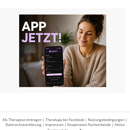
Als Therapeut eintragen
|
Theralupa bei Facebook
|
Nutzungsbedingungen
|
Datenschutzerklärung
|
Impressum
|
Kooperation Fachverbände
|
Aktion