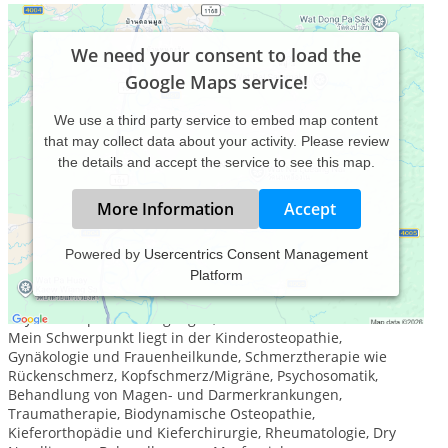
We need your consent to load the
Google Maps service!
We use a third party service to embed map content
that may collect data about your activity. Please review
the details and accept the service to see this map.
More Information
Accept
Powered by
Usercentrics Consent Management
Platform
In meiner Heilpraxis für Osteopathie im Zentrum von Aachen
arbeite ich als Heilpraktikerin für Osteopathie und
Physiotherapie mit Säuglingen, Kindern und Erwachsenen.
Mein Schwerpunkt liegt in der Kinderosteopathie,
Gynäkologie und Frauenheilkunde, Schmerztherapie wie
Rückenschmerz, Kopfschmerz/Migräne, Psychosomatik,
Behandlung von Magen- und Darmerkrankungen,
Traumatherapie, Biodynamische Osteopathie,
Kieferorthopädie und Kieferchirurgie, Rheumatologie, Dry