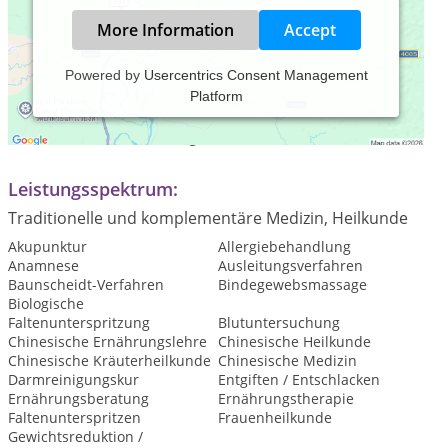
More Information
Accept
Powered by
Usercentrics Consent Management
Platform
Praxiszeiten:
Termine nach Vereinbarung via Telefon oder E-Mail
Leistungsspektrum:
Traditionelle und komplementäre Medizin, Heilkunde
Akupunktur
Allergiebehandlung
Anamnese
Ausleitungsverfahren
Baunscheidt-Verfahren
Bindegewebsmassage
Biologische
Faltenunterspritzung
Blutuntersuchung
Chinesische Ernährungslehre
Chinesische Heilkunde
Chinesische Kräuterheilkunde
Chinesische Medizin
Darmreinigungskur
Entgiften / Entschlacken
Ernährungsberatung
Ernährungstherapie
Faltenunterspritzen
Frauenheilkunde
Gewichtsreduktion /