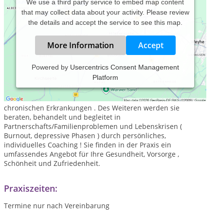
We use a third party service to embed map content
that may collect data about your activity. Please review
the details and accept the service to see this map.
More Information
Accept
Powered by
Usercentrics Consent Management
Platform
Die Naturheilpraxis von Heilpraktikerin Sabine List besteht in
Aachen seit 1997. Es werden Kinder, Jugendliche und
Erwachsene behandelt sowohl bei akuten als auch bei
chronischen Erkrankungen .
Des Weiteren werden sie
beraten, behandelt und begleitet in
Partnerschafts/Familienproblemen und Lebenskrisen (
Burnout, depressive Phasen ) durch persönliches,
individuelles Coaching ! Sie finden in der Praxis ein
umfassendes Angebot für Ihre Gesundheit, Vorsorge ,
Schönheit und Zufriedenheit.
Praxiszeiten:
Termine nur nach Vereinbarung