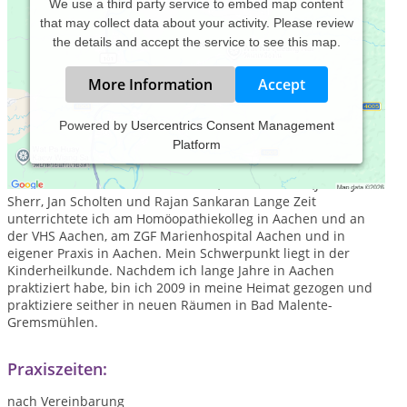
We use a third party service to embed map content
that may collect data about your activity. Please review
the details and accept the service to see this map.
More Information
Accept
Powered by
Usercentrics Consent Management
Platform
Seit meiner Ausbildung 1995 beschäftige ich mich mit der
Klassischen Homöopathie, ausgebildet wurde ich u.a. bei
Stefan Reis und Michael Terlinden, Anne Schadde,Jeremy
Sherr, Jan Scholten und Rajan Sankaran Lange Zeit
unterrichtete ich am Homöopathiekolleg in Aachen und an
der VHS Aachen, am ZGF Marienhospital Aachen und in
eigener Praxis in Aachen. Mein Schwerpunkt liegt in der
Kinderheilkunde. Nachdem ich lange Jahre in Aachen
praktiziert habe, bin ich 2009 in meine Heimat gezogen und
praktiziere seither in neuen Räumen in Bad Malente-
Gremsmühlen.
Praxiszeiten:
nach Vereinbarung