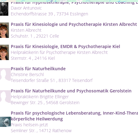
Praxis für Hypnosetherapie, Psychotherapie und Coaching D
Davor Antunovic
Eichendorffstrasse 39 , 73734 Esslingen
Praxis für Kinesiologie und Psychotherapie Kirsten Albrecht 
Kirsten Albrecht
Schuhstr. 1 , 29221 Celle
Praxis für Kinesiologie, EMDR & Psychotherapie Kiel
Heilpraktikerin für Psychotherapie Kirsten Albrecht
Sternstr. 4 , 24116 Kiel
Praxis für Naturheilkunde
Christine Berschl
Teisendorfer Straße 51 , 83317 Teisendorf
Praxis für Naturheilkunde und Psychosomatik Gerolstein
Heilpraktikerin Brigitte Ellinger
Bewinger Str. 25 , 54568 Gerolstein
Praxis für psychologische Lebensberatung, Inner-Kind-Therap
körperliche Heilwerdung
Praxis heilsein-jetzt
Semliner Str. , 14712 Rathenow