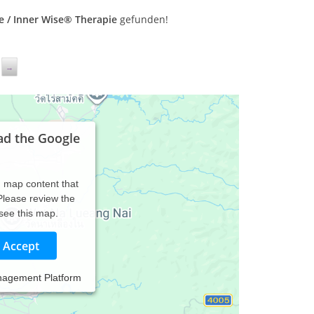
ge / Inner Wise® Therapie
gefunden!
→
ad the Google
d map content that
 Please review the
 see this map.
Accept
eil
nagement Platform