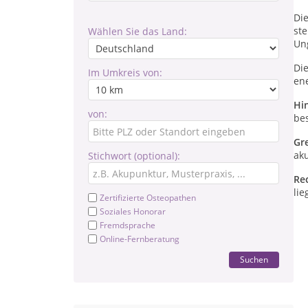
Di
st
Wählen Sie das Land:
Un
Di
Im Umkreis von:
en
Hi
von:
be
Gr
ak
Stichwort (optional):
Re
lie
Zertifizierte Osteopathen
Soziales Honorar
Fremdsprache
Online-Fernberatung
Suchen