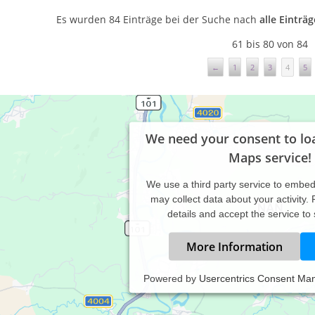
Es wurden 84 Einträge bei der Suche nach
alle Einträ
61 bis 80 von 84
←
1
2
3
4
5
We need your consent to lo
Maps service!
We use a third party service to embe
may collect data about your activity.
details and accept the service to
More Information
Praxis für Humanenergetik Evelyn Böhler, Vorarlberg Rankw
Powered by
Usercentrics Consent Ma
Evelyn Böhler
Lehenweg 2, Haus A, 2. Stock , 6830 Rankweil