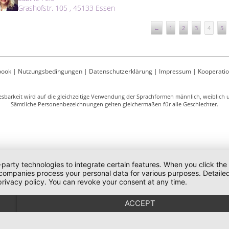
Grashofstr. 105 , 45133 Essen
←
1
2
3
4
5
book
|
Nutzungsbedingungen
|
Datenschutzerklärung
|
Impressum
|
Kooperati
sbarkeit wird auf die gleichzeitige Verwendung der Sprachformen männlich, weiblich un
Sämtliche Personenbezeichnungen gelten gleichermaßen für alle Geschlechter.
-party technologies to integrate certain features. When you click the
 companies process your personal data for various purposes. Detaile
rivacy policy. You can revoke your consent at any time.
ACCEPT