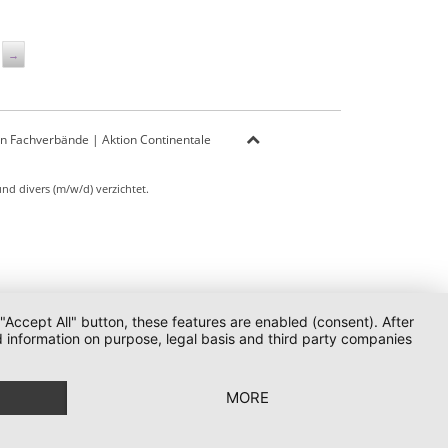
→
on Fachverbände
|
Aktion Continentale
d divers (m/w/d) verzichtet.
 "Accept All" button, these features are enabled (consent). After
d information on purpose, legal basis and third party companies
MORE