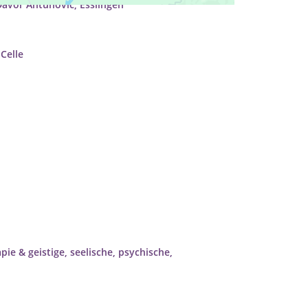
avor Antunovic, Esslingen
Celle
ie & geistige, seelische, psychische,