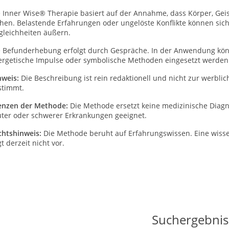
e Inner Wise® Therapie basiert auf der Annahme, dass Körper, Ge
ehen. Belastende Erfahrungen oder ungelöste Konflikte können sic
gleichheiten äußern.
e Befunderhebung erfolgt durch Gespräche. In der Anwendung k
ergetische Impulse oder symbolische Methoden eingesetzt werden
nweis:
Die Beschreibung ist rein redaktionell und nicht zur werbl
stimmt.
enzen der Methode:
Die Methode ersetzt keine medizinische Diagn
uter oder schwerer Erkrankungen geeignet.
chtshinweis:
Die Methode beruht auf Erfahrungswissen. Eine wiss
gt derzeit nicht vor.
Suchergebnis