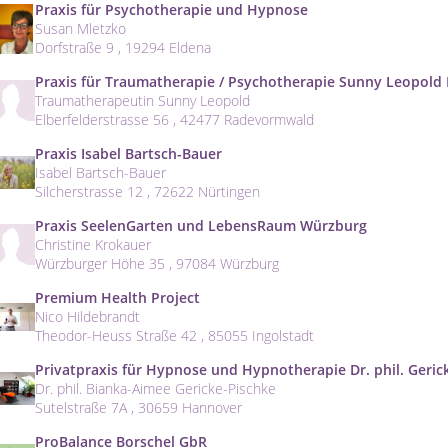
Praxis für Psychotherapie und Hypnose
Susan Mletzko
Dorfstraße 9 , 19294 Eldena
Praxis für Traumatherapie / Psychotherapie Sunny Leopol
Traumatherapeutin Sunny Leopold
Elberfelderstrasse 56 , 42477 Radevormwald
Praxis Isabel Bartsch-Bauer
Isabel Bartsch-Bauer
Silcherstrasse 12 , 72622 Nürtingen
Praxis SeelenGarten und LebensRaum Würzburg
Christine Krokauer
Würzburger Höhe 35 , 97084 Würzburg
Premium Health Project
Nico Hildebrandt
Theodor-Heuss Straße 42 , 85055 Ingolstadt
Privatpraxis für Hypnose und Hypnotherapie Dr. phil. Geri
Dr. phil. Bianka-Aimee Gericke-Pischke
Sutelstraße 7A , 30659 Hannover
ProBalance Borschel GbR