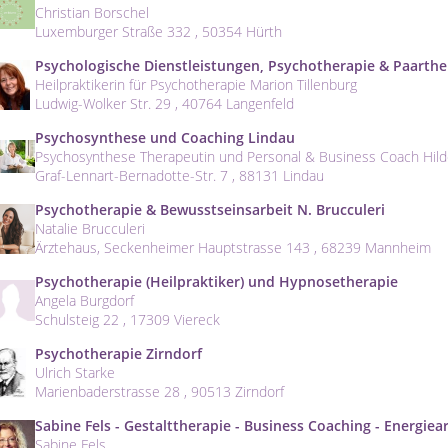
Christian Borschel
Luxemburger Straße 332 , 50354 Hürth
Psychologische Dienstleistungen, Psychotherapie & Paarthe
Heilpraktikerin für Psychotherapie Marion Tillenburg
Ludwig-Wolker Str. 29 , 40764 Langenfeld
Psychosynthese und Coaching Lindau
Psychosynthese Therapeutin und Personal & Business Coach Hilde
Graf-Lennart-Bernadotte-Str. 7 , 88131 Lindau
Psychotherapie & Bewusstseinsarbeit N. Brucculeri
Natalie Brucculeri
Ärztehaus, Seckenheimer Hauptstrasse 143 , 68239 Mannheim
Psychotherapie (Heilpraktiker) und Hypnosetherapie
Angela Burgdorf
Schulsteig 22 , 17309 Viereck
Psychotherapie Zirndorf
Ulrich Starke
Marienbaderstrasse 28 , 90513 Zirndorf
Sabine Fels - Gestalttherapie - Business Coaching - Energiea
Sabine Fels