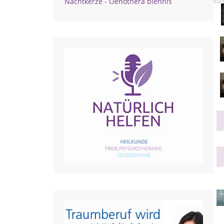
Nachtkerze - Oenothera biennis