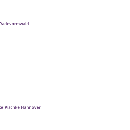
d Radevormwald
cke-Pischke Hannover